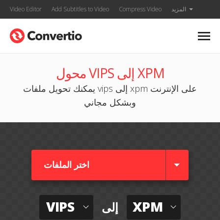
المزيد
Compress Video
Add Subtitles to Video
Video Editor
محول VIPS إلى XPM
يمكنك تحويل ملفات vips إلى xpm على الإنترنت
وبشكل مجاني
اختر الملفات
VIPS
XPM
إلى