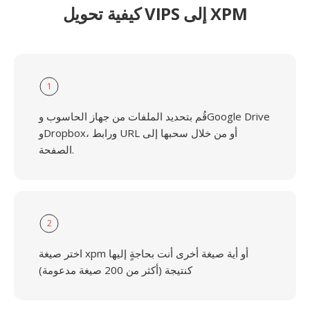
كيفية تحويل VIPS إلى XPM
1
قُم بتحديد الملفات من جهاز الحاسوب وGoogle Drive
وDropbox، ورابط URL أو من خلال سحبها إلى
الصفحة.
2
اختر صيغة xpm أو أية صيغة أخرى أنت بحاجةٍ إليها
كنتيجة (أكثر من 200 صيغة مدعومة)