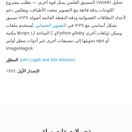
التنسيق العلمي يمثل قوة أخرى — تطلب مشروع VASARI تحليل
اللوحات بدقة فائقة مع التصوير متعدد الأطياف، ويعكس دعم
تنسيق VIPS لأعداد النطاقات العشوائية ودقة النقطة العائمة أصوله
في
التصوير الحسابي
. تُستخدم ملفات VIPS بشكل أساسي مع
مكتبة libvips (المتاحة لـ C وPython وRuby ولغات أخرى) ويمكن
تحويلها إلى تنسيقات أخرى عبر أدوات سطر أوامر vips أو
ImageMagick.
John Cupitt and Kirk Martinez
:
المطوّر
الإصدار الأول
: 1993
تحويلات ذات صلة