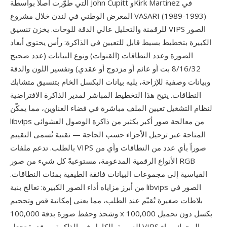
التي طُوّرت أصلاً بواسطة John Cupitt وKirk Martinez في
المعرض الوطني في لندن خلال مشروع VASARI (1989-1993)
للرقمنة والتحليل عالي الدقة للوحات. يخزن تنسيق VIPS الصور
الكبيرة بتخطيط بسيط قابل للتعيين في الذاكرة: رأس يحتوي أبعاد
الصورة وعدد النطاقات (القنوات) ونوع البيانات (عدد صحيح
8/16/32 بت أو عائم أو مزدوج أو عقدي) وتفسير اللون والدقة
وبيانات وصفية للإزاحة، يليه بيانات البكسل الخام بتنسيق متشابك
النطاقات. يتيح هذا التخطيط المباشر لمدير الذاكرة الافتراضية
لنظام التشغيل تعيين الملف مباشرة في فضاء العناوين، مما يمكّن
libvips من معالجة صور أكبر بكثير من ذاكرة الوصول العشوائي
المتاحة عبر ترحيل الأجزاء حسب الحاجة — تقنية تُسمى التقييم
بالطلب. تدعم ملفات VIPS صوراً بأي عدد من النطاقات وأي من
الأنواع الرقمية المدعومة، مستوعبةً كل شيء من صور RGB
القياسية إلى مجموعات البيانات فائقة الطيفية بمئات النطاقات.
من أبرز مزاياه أداء الصور الكبيرة: تعالج بنية libvips الصور في
بلاطات صغيرة تُقيّم عند الطلب، مما يعني إمكانية قص وتحجيم
وشحذ وحفظ صورة بدقة 100,000 x 100,000 بكسل دون تحميل
الصورة بالكامل في الذاكرة — قدرة تجعل VIPS المحرك وراء