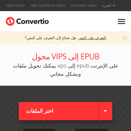
المزيد
Compress Video
Add Subtitles to Video
Video Editor
التعرف على النص
هل تحتاج إلى التعرف على النص؟
محول VIPS إلى EPUB
يمكنك تحويل ملفات vips إلى epub على الإنترنت
وبشكل مجاني
اختر الملفات