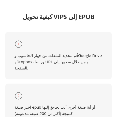
كيفية تحويل VIPS إلى EPUB
1
قُم بتحديد الملفات من جهاز الحاسوب وGoogle Drive
وDropbox، ورابط URL أو من خلال سحبها إلى
الصفحة.
2
اختر صيغة epub أو أية صيغة أخرى أنت بحاجةٍ إليها
كنتيجة (أكثر من 200 صيغة مدعومة)