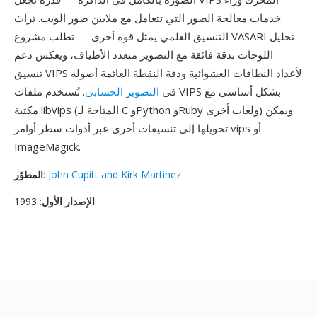
خدمات معالجة الصور التي تتعامل مع ملايين صور الويب. تراث
التنسيق العلمي يمثل قوة أخرى — تطلب مشروع VASARI تحليل
اللوحات بدقة فائقة مع التصوير متعدد الأطياف، ويعكس دعم
تنسيق VIPS لأعداد النطاقات العشوائية ودقة النقطة العائمة أصوله
في
التصوير الحسابي
. تُستخدم ملفات VIPS بشكل أساسي مع
مكتبة libvips (المتاحة لـ C وPython وRuby ولغات أخرى) ويمكن
تحويلها إلى تنسيقات أخرى عبر أدوات سطر أوامر vips أو
ImageMagick.
John Cupitt and Kirk Martinez
:
المطوّر
الإصدار الأول
: 1993