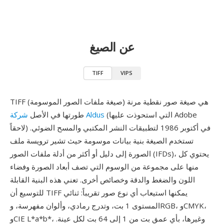
عن الصيغ
TIFF
VIPS
TIFF (صيغة ملفات الصور الموسومة) هي صيغة صور نقطية مرنة
(التي استحوذت عليها Adobe
شركة Aldus
طورتها في الأصل
لاحقاً) في أكتوبر 1986 لتطبيقات النشر المكتبي والمسح الضوئي.
تستخدم الصيغة بنية بيانات موسومة حيث تشير ترويسة ملف
الصورة إلى دليل أو أكثر من أدلة ملفات الصور (IFDs)، يحتوي كل
منها على مجموعة من الوسوم التي تصف أبعاد الصورة وفضاء
اللون والضغط والدقة وخصائص أخرى. تعني هذه البنية القابلة
للتوسيع أن TIFF يمكنها استيعاب أي نوع صور تقريباً: ثنائي
المستوى 1 بت، وتدرج رمادي، وألوان مفهرسة، وRGB، وCMYK،
وCIE L*a*b*، وغيرها، بأي عمق بت من 1 إلى 64 بت لكل عينة.