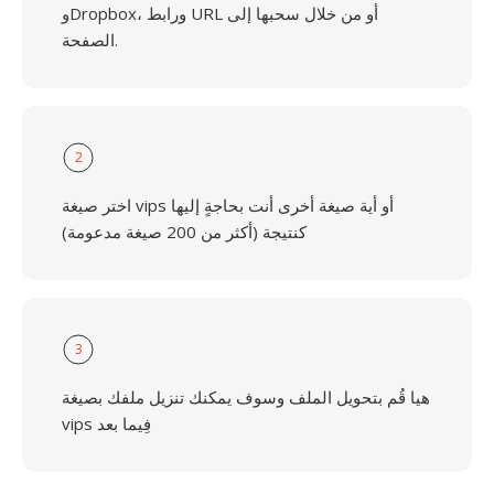
وDropbox، ورابط URL أو من خلال سحبها إلى
الصفحة.
2
اختر صيغة vips أو أية صيغة أخرى أنت بحاجةٍ إليها
كنتيجة (أكثر من 200 صيغة مدعومة)
3
هيا قُم بتحويل الملف وسوف يمكنك تنزيل ملفك بصيغة
vips فِيما بعد