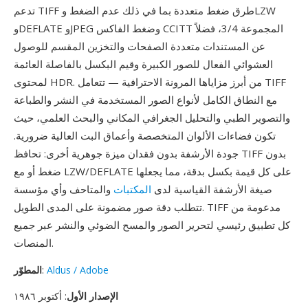
تدعم TIFF طرق ضغط متعددة بما في ذلك عدم الضغط وLZW
وDEFLATE وJPEG وضغط الفاكس CCITT المجموعة 3/4، فضلاً
عن المستندات متعددة الصفحات والتخزين المقسم للوصول
العشوائي الفعال للصور الكبيرة وقيم البكسل بالفاصلة العائمة
لمحتوى HDR. من أبرز مزاياها المرونة الاحترافية — تتعامل TIFF
مع النطاق الكامل لأنواع الصور المستخدمة في النشر والطباعة
والتصوير الطبي والتحليل الجغرافي المكاني والبحث العلمي، حيث
تكون فضاءات الألوان المتخصصة وأعماق البت العالية ضرورية.
جودة الأرشفة بدون فقدان ميزة جوهرية أخرى: تحافظ TIFF بدون
ضغط أو مع LZW/DEFLATE على كل قيمة بكسل بدقة، مما يجعلها
صيغة الأرشفة القياسية لدى
المكتبات
والمتاحف وأي مؤسسة
تتطلب دقة صور مضمونة على المدى الطويل. TIFF مدعومة من
كل تطبيق رئيسي لتحرير الصور والمسح الضوئي والنشر عبر جميع
المنصات.
Aldus / Adobe
:
المطوّر
الإصدار الأول
: أكتوبر ١٩٨٦