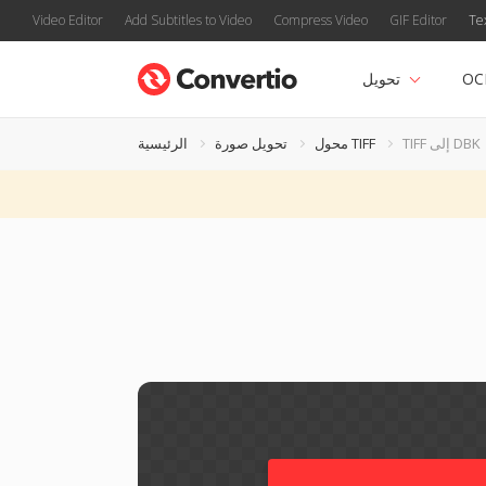
Video Editor
Add Subtitles to Video
Compress Video
GIF Editor
Te
OC
تحويل
TIFF إلى DBK
محول TIFF
تحويل صورة
الرئيسية