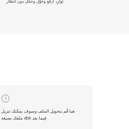
ثوانٍ. ارفع وحوّل وحمّل دون انتظار.
3
هيا قُم بتحويل الملف وسوف يمكنك تنزيل
ملفك بصيغة dbk فِيما بعد