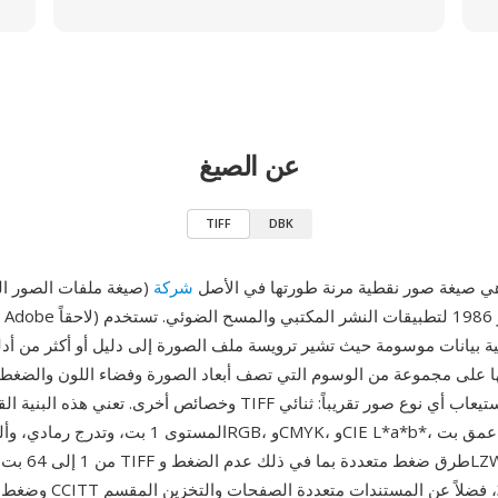
عن الصيغ
TIFF
DBK
TI (صيغة ملفات الصور الموسومة) هي صيغة صور نقطية مرنة طورتها في الأصل
ية بيانات موسومة حيث تشير ترويسة ملف الصورة إلى دليل أو أكثر من أد
وخصائص أخرى. تعني هذه البنية القابلة للتوسيع أن TIFF يمكنها استيع
المستوى 1 بت، وتدرج رمادي، وألوان مفهرسة، وRGB، وYK
من 1 إلى 64 بت لك