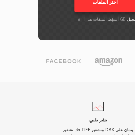
اختر الملفات
جيل
نشر تقني
فك تشفير TIFF وتشفير DBK يتمان على