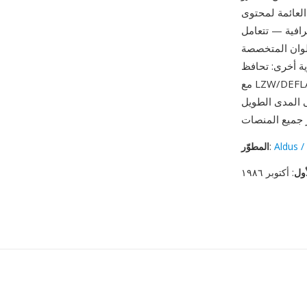
H. من أبرز مزاياها
اق الكامل لأنواع الصور المستخدمة في النشر والطباعة
لوان المتخصصة
 TIFF بدون ضغط أو
مدعومة من كل تطبيق
Aldus 
:
المطوّر
أول
: أكتوبر ١٩٨٦