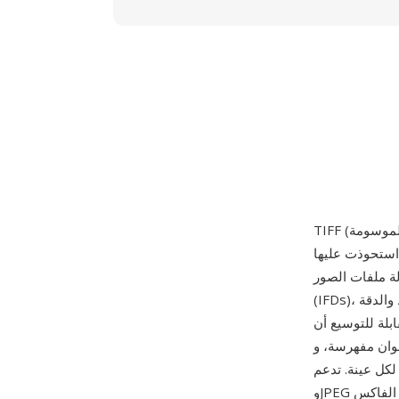
استحوذت عليها Adobe لاحقاً) في أكتوبر 1986 لتطبيقات النشر المكتبي والمسح الضوئي. تستخدم
لة ملفات الصور
(IFDs)، يحتوي كل منها على مجموعة من الوسوم التي تصف أبعاد الصورة وفضاء اللون والضغط والدقة
اب أي نوع صور تقريباً: ثنائي
CM، وCIE L*a*b*، وغيرها، بأي عمق بت
ل عينة. تدعم TIFF طرق ضغط متعددة بما في ذلك عدم الضغط وLZW وDEFLATE
وJPEG وضغط الفاكس CCITT المجموعة 3/4، فضلاً عن المستندات متعددة الصفحات والتخزين المقسم