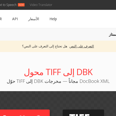
xt to Speech
Video Translator
Help
الأسعار
API
R
متاز
التعرف على النص
هل تحتاج إلى التعرف على النص؟
محول TIFF إلى DBK
حوّل TIFF إلى DBK مجاناً — مخرجات DocBook XML