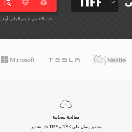
TIFF
ى
أسقِط الملفات هنا. 1 GB الحد الأقصى لحجم الملف أو
تس
معالجة سحابية
فك تشفير TIFF و DBK تشفير يتمان على