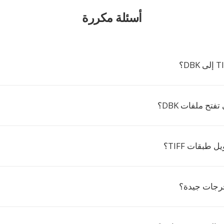
أسئلة مكررة
تفتح ملفات DBK؟
 طبقات TIFF؟
رجات جيدة؟