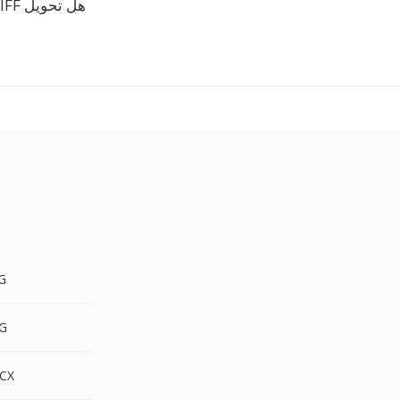
هل تحويل TIFF إلى DBK مجاني؟
IFF
TIFF
TIFF 