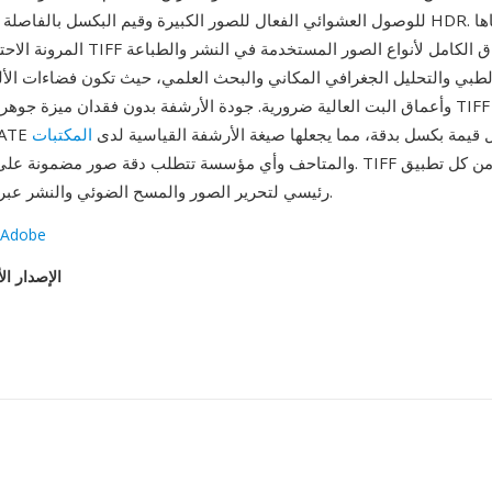
للوصول العشوائي الفعال للصور الكبيرة وقيم البكسل بالفاصلة العائمة لمحتوى DR
المرونة الاحترافية — تتعامل TIFF مع النط
لطبي والتحليل الجغرافي المكاني والبحث العلمي، حيث تكون فضاءات الأ
وأعماق البت العالية ضرورية. جودة الأرشفة بدون فقدان ميزة جوهرية أخرى: تحافظ
LZW/DE على كل قيمة بكسل بدقة، مما يجعلها صيغة الأرشفة القياسية لدى
المكتبات
والمتاحف وأي مؤسسة تتطلب دقة صور مضمونة على المدى الطويل. TIFF 
رئيسي لتحرير الصور والمسح الضوئي والنشر عبر جميع المنصات.
/ Adobe
الإصدار ال