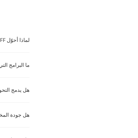
لماذا أحوّل TIFF إلى DBK؟
ما البرامج التي 
هل يدمج التحويل
هل جودة المخ