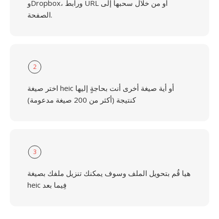
وDropbox، ورابط URL أو من خلال سحبها إلى
الصفحة.
2
اختر صيغة heic أو أية صيغة أخرى أنت بحاجةٍ إليها
كنتيجة (أكثر من 200 صيغة مدعومة)
3
هيا قُم بتحويل الملف وسوف يمكنك تنزيل ملفك بصيغة
heic فِيما بعد