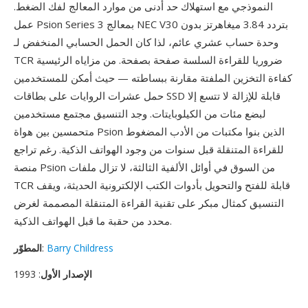
النموذجي مع استهلاك حد أدنى من موارد المعالج لفك الضغط.
عمل Psion Series 3 بمعالج NEC V30 بتردد 3.84 ميغاهرتز بدون
وحدة حساب عشري عائم، لذا كان الحمل الحسابي المنخفض لـ
TCR ضروريا للقراءة السلسة صفحة بصفحة. من مزاياه الرئيسية
كفاءة التخزين الملفتة مقارنة ببساطته — حيث أمكن للمستخدمين
حمل عشرات الروايات على بطاقات SSD قابلة للإزالة لا تتسع إلا
لبضع مئات من الكيلوبايتات. وجد التنسيق مجتمع مستخدمين
متحمسين بين هواة Psion الذين بنوا مكتبات من الأدب المضغوط
للقراءة المتنقلة قبل سنوات من وجود الهواتف الذكية. رغم تراجع
منصة Psion من السوق في أوائل الألفية الثالثة، لا تزال ملفات
TCR قابلة للفتح والتحويل بأدوات الكتب الإلكترونية الحديثة، ويقف
التنسيق كمثال مبكر على تقنية القراءة المتنقلة المصممة لغرض
محدد من حقبة ما قبل الهواتف الذكية.
Barry Childress
:
المطوّر
الإصدار الأول
: 1993