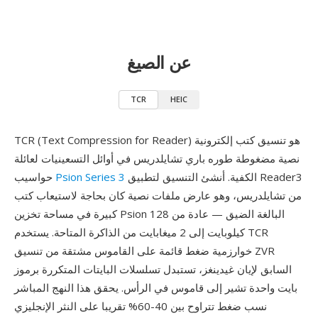
عن الصيغ
TCR
HEIC
TCR (Text Compression for Reader) هو تنسيق كتب إلكترونية
نصية مضغوطة طوره باري تشايلدريس في أوائل التسعينيات لعائلة
الكفية. أنشئ التنسيق لتطبيق Reader3
Psion Series 3
حواسيب
من تشايلدريس، وهو عارض ملفات نصية كان بحاجة لاستيعاب كتب
كبيرة في مساحة تخزين Psion البالغة الضيق — عادة من 128
كيلوبايت إلى 2 ميغابايت من الذاكرة المتاحة. يستخدم TCR
خوارزمية ضغط قائمة على القاموس مشتقة من تنسيق ZVR
السابق لإيان غيدينغز، تستبدل تسلسلات البايتات المتكررة برموز
بايت واحدة تشير إلى قاموس في الرأس. يحقق هذا النهج المباشر
نسب ضغط تتراوح بين 40-60% تقريبا على النثر الإنجليزي