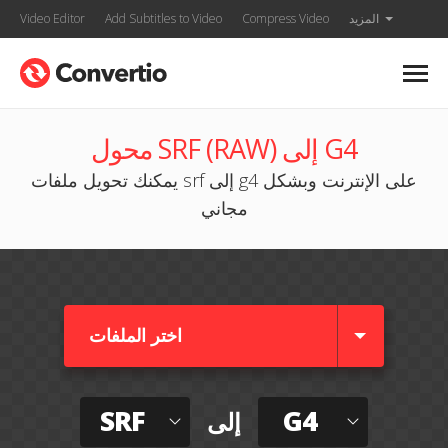
المزيد
Compress Video
Add Subtitles to Video
Video Editor
محول SRF (RAW) إلى G4
يمكنك تحويل ملفات srf إلى g4 على الإنترنت وبشكل
مجاني
اختر الملفات
SRF
G4
إلى