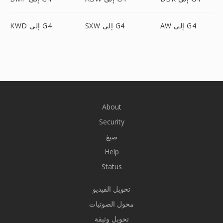
AW إلى G4
SXW إلى G4
KWD إلى G4
About
Security
صيغ
Help
Status
تحويل الفيديو
محول الصوتيات
تحويل وثيقة