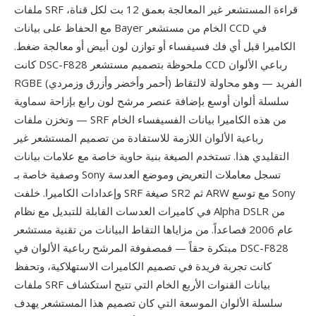
ملفات SRF قراءة المستشعر غير المعالجة بعمق 12 بت لكل قناة،
مع الحفاظ على بيانات Bayer الخام من مستشعر CCD في
الكاميرا قبل أي فك فسيفساء أو توازن لون أبيض أو معالجة ضغط.
كانت DSC-F828 ملحوظة بتصميم مستشعر CCD رباعي الألوان
RGBE (أحمر وأخضر وأزرق وزمردي) الفريد — وهو محاولة لالتقاط
سلسلة ألوان أوسع بإضافة عنصر مرشح لون رابع بإزاحة سماوية
— وتخزن ملفات SRF من هذه الكاميرا بيانات الفسيفساء الخام
رباعية الألوان اللازمة للاستفادة من تصميم المستشعر غير
التقليدي هذا. تستخدم الصيغة بنية حاوية خاصة مع علامات بيانات
وصفية خاصة بـ Sony تسجل معاملات التعريض وموضع العدسة
وإعدادات الكاميرا. خلفت SRF صيغة SR2 ثم ARW مع توسع Sony
في كاميرات العدسات القابلة للتبديل مع نظام Alpha DSLR من
عام 2006 فصاعداً. من مزاياها التقاط البيانات من تقنية مستشعر
مبتكرة حقاً — فمصفوفة المرشح رباعية الألوان في DSC-F828
كانت تجربة فريدة في تصميم الكاميرات الاستهلاكية، وتحفظ
ملفات SRF بيانات القنوات الأربع الخام التي تتيح استكشاف
سلسلة الألوان الموسعة التي كان تصميم هذا المستشعر يهدف