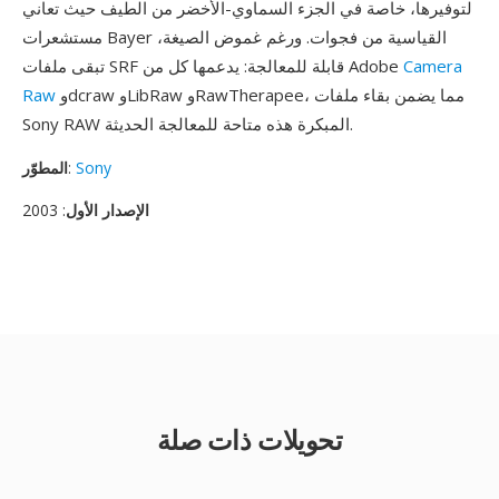
لتوفيرها، خاصة في الجزء السماوي-الأخضر من الطيف حيث تعاني
مستشعرات Bayer القياسية من فجوات. ورغم غموض الصيغة،
Camera
تبقى ملفات SRF قابلة للمعالجة: يدعمها كل من Adobe
وdcraw وLibRaw وRawTherapee، مما يضمن بقاء ملفات
Raw
Sony RAW المبكرة هذه متاحة للمعالجة الحديثة.
Sony
:
المطوّر
الإصدار الأول
: 2003
تحويلات ذات صلة