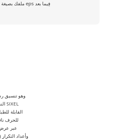
ملفك بصيغة eps فِيما بعد