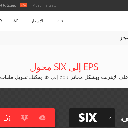
xt to Speech
Video Translator
Help
الأسعار
API
R
متاز
محول SIX إلى EPS
مكنك تحويل ملفات six إلى eps على الإنترنت وبشكل مجاني
SIX
ى