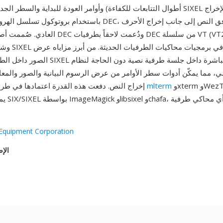
أطوال التتابعات للكفاءة) وأوامر العودة للبداية والسطر الجديد. تُرسل بيانات EL
باستخدام بروتوكول تسلسل الهروب القياسي من DEC، مدمجة في تدف
العادي. صُممت أصلاً لخط طابعات DEC ودُعمت لاحقا
الصور داخل الطرفية أصلياً: تتيح SIXEL عرض الصو
، مما يمكّن أدوات سطر الأوامر من عرض الرسوم البيانية والصور والمع
وxterm وWezTerm وfoot.
mlterm
إخراج النص. دفعت هذه القدرة اعتمادها في طرفيات حديثة مثل
يمكن توليد
 Equipment Corporation
الإص