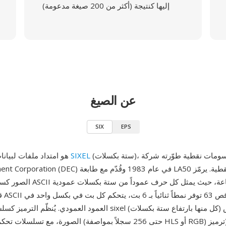
إليها كنتيجة (أكثر من 200 صيغة مدعومة)
عن الصيغ
SIX
EPS
(ستة بكسلات)، وهو تنسيق رسومات نقطية طوّرته شركة
SIXEL
SIX هو امتداد ملفات لبيانات رسومات
Digital Equipment Corporation (DEC) في عام 1983 وقُدّم م
الصور كسلسلة من أحرف ASCII القابلة
العمود العمودي. يُنظّم الترميز كسلسلة من نطاقات sixel (كل منها 
الصورة، مع تسلسلات تحكم لاختيار الألوان (حتى 256 سجلاً بمواصف