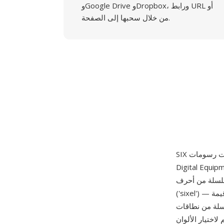
وGoogle Drive وDropbox، ورابط URL أو
من خلال سحبها إلى الصفحة.
ع طابعة LA50 النقطية. يرمّز SIXEL
 للطباعة، حيث يمثل كل حرف عموداً من ستة بكسلات عمودية
('sixel') — قيمة ASCII للحرف ناقص 63 توفر نمطاً ثنائياً بـ 6 بت، يتحكم كل بت في بكسل واحد في
بارتفاع ستة بكسلات) عبر عرض
ة HLS أو RGB) وأعداد التكرار (ترميز