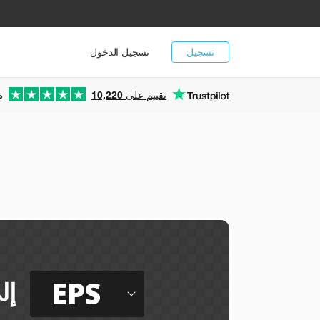
تسجيل
تسجيل الدخول
تقييم على
10,220
م
ي
EPS
إل