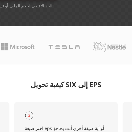
أسقِط الملفات هنا. 1 GB الحد الأقصى لحجم الملف أو
تس
كيفية تحويل SIX إلى EPS
2
اختر صيغة eps أو أية صيغة أخرى أنت بحاجةٍ