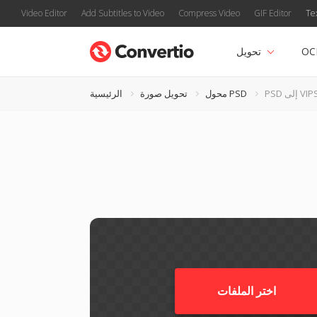
Video Editor
Add Subtitles to Video
Compress Video
GIF Editor
Te
OC
تحويل
P إلى VIPS
محول PSD
تحويل صورة
الرئيسية
اختر الملفات