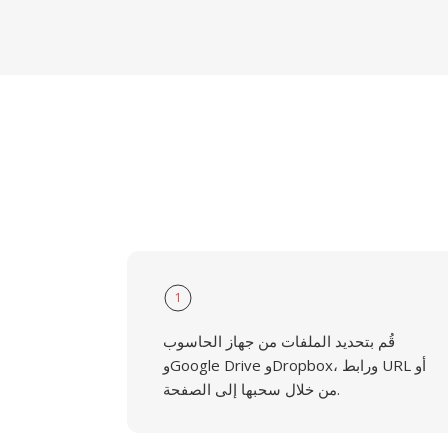
1
قُم بتحديد الملفات من جهاز الحاسوب
وGoogle Drive وDropbox، ورابط URL أو
من خلال سحبها إلى الصفحة.