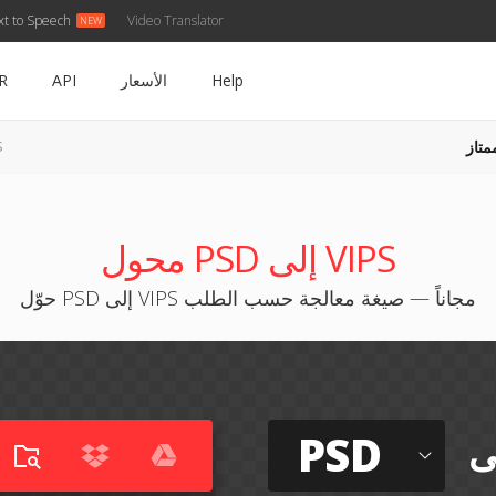
xt to Speech
Video Translator
Help
الأسعار
API
R
متاز
SD
محول PSD إلى VIPS
حوّل PSD إلى VIPS مجاناً — صيغة معالجة حسب الطلب
PSD
ى