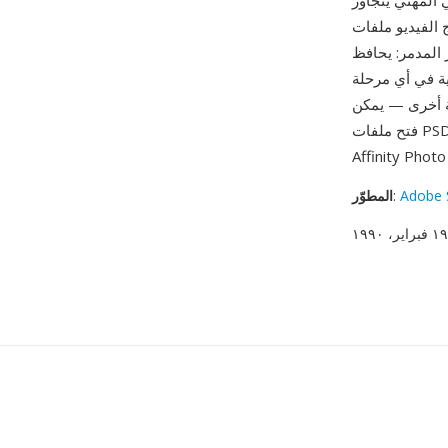
Photosh نفسه — يتبادل
 كتنسيق العمل الذي
P على كل طبقة وقناع
ية في أي مرحلة
ية أخرى — يمكن
Adobe 
:
المطوّر