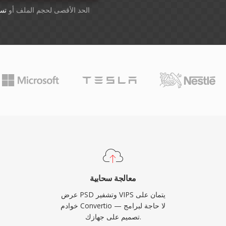
أسقِط الملفات هنا. 1 GB الحد الأقصى لحجم الملف أو
تس
معالجة سحابية
عرض PSD وتشفير VIPS يتمان على
خوادم Convertio — لا حاجة لبرامج
تصميم على جهازك.