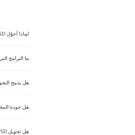
لماذا أحوّل PSD إلى VIPS؟
ما البرامج التي ت
هل يدمج التحويل
هل جودة المخ
هل تحويل PSD إلى VIPS مجاني؟