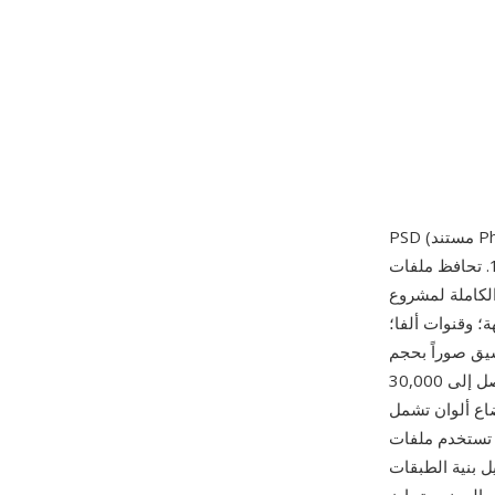
المعياري في الصناعة والذي صدر لأول مرة في 19 فبراير 1990. تحافظ ملفات PSD على حالة التحرير
كاملة لمشروع Photoshop: جميع الطبقات (طبقات نقطية ونصية وتعديلية وأشكال وكائنات ذكية)
؛ وقنوات ألفا؛
سيق صوراً بحجم
يصل إلى 30,000 x 30,000 بكسل (PSB، تنسيق المستند الكبير، يوسع هذا إلى 300,000 x 300,000)
RG وCMYK وLab والرمادي والمفهرس والثنائي اللون والمتعدد القنوات، بعمق 1 أو
 مزيجاً من ضغط RLE لبيانات الطبقات الفردية وتخزن
 بنية الطبقات