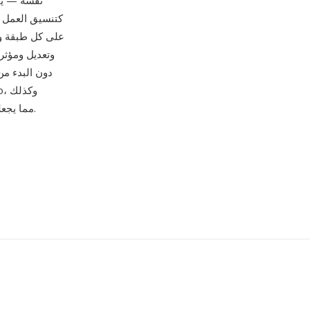
وتعديل ومؤثر
دون البدء من
Affinity Photo وGIMP وSketch وFigma وPhotopea، مما يجعله لغة التصميم البصري المشتركة.