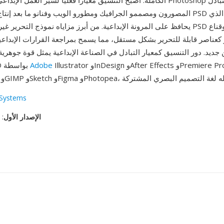
الكاملة. أصبح التنسيق معياراً فعلياً لسير العمل الإبداعي المهني يتجاوز op
المصورون ومصممو الجرافيك ومطورو الويب وفنانو ما بعد إنتاج الفيديو ملفات PSD
يحافظ على المرونة الإبداعية. من أبرز مزاياه نموذج التحرير غير المدمر: يحافظ SD
 كعناصر قابلة للتحرير بشكل مستقل، مما يسمح بمراجعة القرارات الإبداع
 جديد. دور التنسيق كمعيار التبادل في الصناعة الإبداعية يمثل قوة جوهر
Illustrator وInDesign وAfter Effects وPremiere Pro، وكذلك
Adobe
فتح ملفات PSD بواسطة
Systems
الإصدار الأول
: ١٩ فبراير، ١٩٩٠