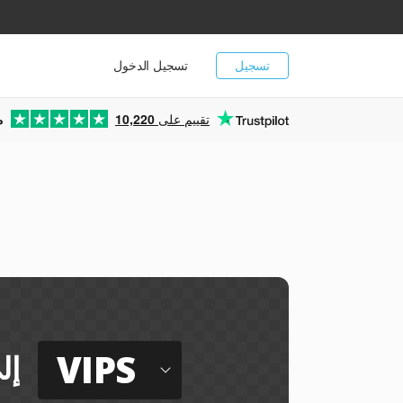
تسجيل
تسجيل الدخول
تقييم على
10,220
م
VIPS
إل