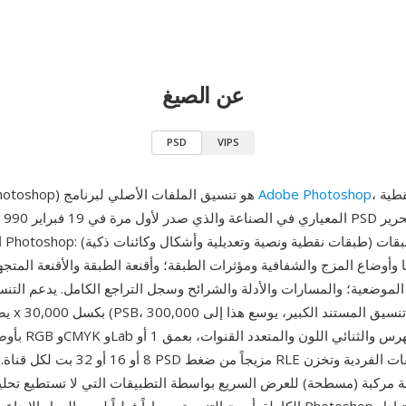
عن الصيغ
PSD
VIPS
، محرر الصور النقطية
Adobe Photoshop
PSD (مستند Photoshop) هو تنسيق الملفات الأصلي لبرنامج
ال
وأوضاع المزج والشفافية ومؤثرات الطبقة؛ وأقنعة الطبقة والأقنعة المتجهة
 الموضعية؛ والمسارات والأدلة والشرائح وسجل التراجع الكامل. يدعم التن
بأوضاع ألوان تشمل B
8 أو 16 أو 32 بت لكل قناة. تستخدم ملفات PSD
ة مركبة (مسطحة) للعرض السريع بواسطة التطبيقات التي لا تستطيع تحليل