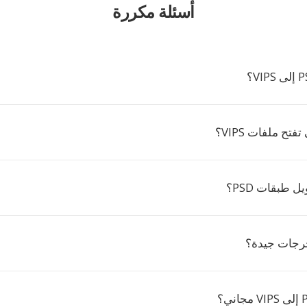
أسئلة مكررة
فتح ملفات VIPS؟
 طبقات PSD؟
رجات جيدة؟