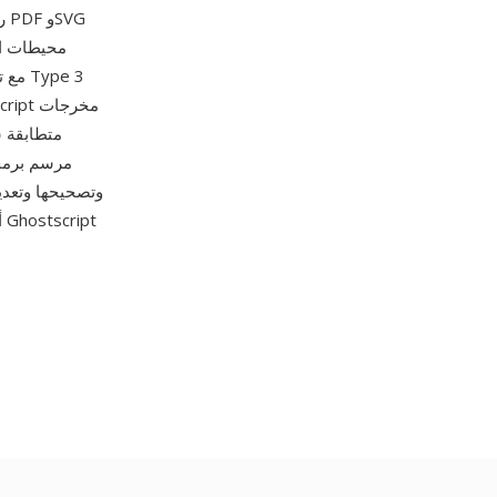
ر
مرسم برمجي