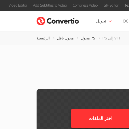
Video Editor
Add Subtitles to Video
Compress Video
GIF Editor
Te
OC
تحويل
PS إلى VIFF
محول PS
محول ناقل
الرئيسية
اختر الملفات