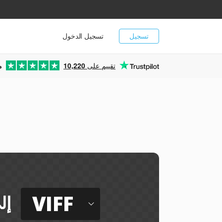
تسجيل
تسجيل الدخول
تقييم على
10,220
م
VIFF
إل