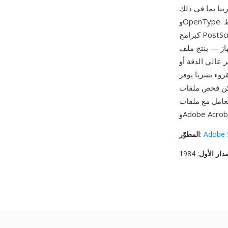
في ذلك PDF وSVG
وOpenType. تعمل اللغة أيضا كتنسيق خطوط: ترمز خطوط PostScript Type 1 محيطات الحروف
كبرامج PostScript مع تعليمات تلميح للعرض الواضح بالدقة المنخفضة، بينما تستخدم خطوط Type 3
 PostScript مخرجات
وصة أو جهاز تصوير عالي الدقة أو
وء بشريا يوفر
بأي محرر نصوص، ويمكن توليدها برمجيا من
ت عديدة منها Ghostscript
Adobe 
:
المطوّر
دار الأول
: 1984