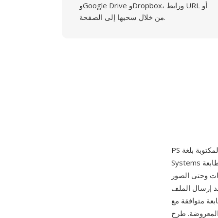
وGoogle Drive وDropbox، ورابط URL أو
من خلال سحبها إلى الصفحة.
Systems وشحنت لأول مرة عام 1984 مع طابعة Apple LaserWriter. ملف PostScript هو برنامج كامل
ات وحتى الصور
د إرسال الملف
PostSc أو مفسر (مثل Ghostscript)، ينفذ البرنامج وينتج المخرجات