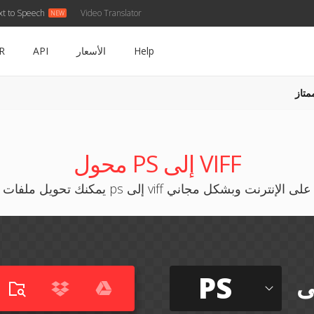
xt to Speech
Video Translator
Help
الأسعار
API
R
متاز
محول PS إلى VIFF
يمكنك تحويل ملفات ps إلى viff على الإنترنت وبشكل مجاني
PS
ى