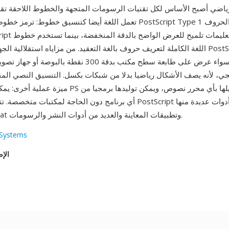
ياضي أصبح الأساس لكل تقنيات الرسومات المتجهة والخطوط اللاحقة تقريبا بما 
اللغة الكاملة لتعريف حروف بالغة التعقيد. من مزاياه استقلالية الجهاز — ينتج ملف
متطابقة سواء عرض على طابعة سطح مكتب بدقة 300 نقطة بالب
، لأنه يصف الأشكال رياضيا بدلا من شبكات بكسل. التنسيق النصي المقر
ميزة عملية أخرى: يمكن فحص ملفات PS وتصحيحها وتعديلها 
أي برنامج دون الحاجة لمكتبات متخصصة. تتعامل مع ملفات PostScript أدوا
وAdobe Acrobat وتطبيقات المعاينة والعديد من أدوات النشر والرسومات.
Systems
الإص