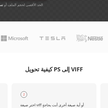
أسقِط الملفات هنا. 1 GB الحد الأقصى لحجم الملف أو
تس
كيفية تحويل PS إلى VIFF
2
اختر صيغة viff أو أية صيغة أخرى أنت بحاجةٍ