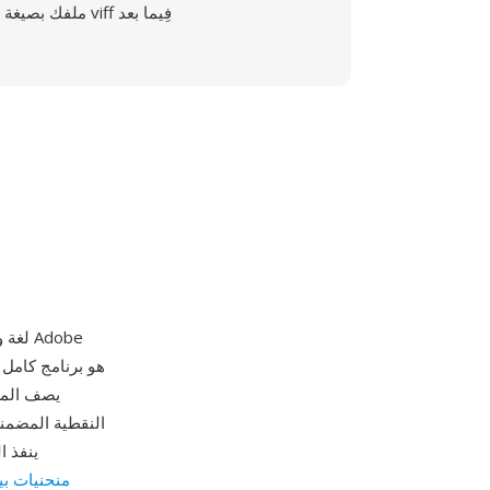
ملفك بصيغة viff فِيما بعد
يصف المظ
النقطية المضمن
منحنيات بي