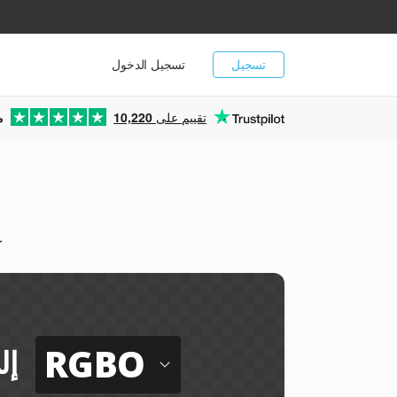
تسجيل
تسجيل الدخول
تقييم على
10,220
م
يم
RGBO
إل