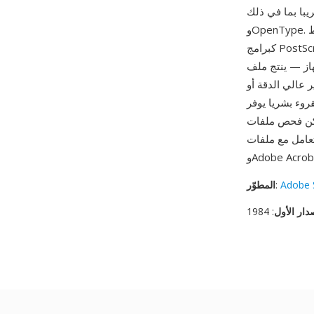
في ذلك PDF وSVG
وOpenType. تعمل اللغة أيضا كتنسيق خطوط: ترمز خطوط PostScript Type 1 محيطات الحروف
كبرامج PostScript مع تعليمات تلميح للعرض الواضح بالدقة المنخفضة، بينما تستخدم خطوط Type 3
 PostScript مخرجات
وصة أو جهاز تصوير عالي الدقة أو
وء بشريا يوفر
بأي محرر نصوص، ويمكن توليدها برمجيا من
ت عديدة منها Ghostscript
Adobe 
:
المطوّر
دار الأول
: 1984