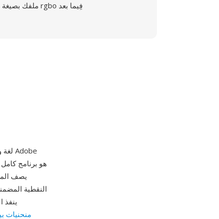
ملفك بصيغة rgbo فِيما بعد
يصف المظ
النقطية المضمن
منحنيات بي