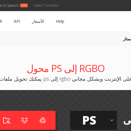
xt to Speech
Video Translator
Help
الأسعار
API
R
متاز
محول PS إلى RGBO
كنك تحويل ملفات ps إلى rgbo على الإنترنت وبشكل مجاني
PS
ى