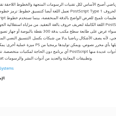
ياضي أصبح الأساس لكل تقنيات الرسومات المتجهة والخطوط اللاحقة تقريبا بما 
اللغة الكاملة لتعريف حروف بالغة التعقيد. من مزاياه استقلالية الجهاز — ينتج ملف
متطابقة سواء عرض على طابعة سطح مكتب بدقة 300 نقطة بالب
، لأنه يصف الأشكال رياضيا بدلا من شبكات بكسل. التنسيق النصي المقر
ميزة عملية أخرى: يمكن فحص ملفات PS وتصحيحها وتعديلها 
أي برنامج دون الحاجة لمكتبات متخصصة. تتعامل مع ملفات PostScript أدوا
وAdobe Acrobat وتطبيقات المعاينة والعديد من أدوات النشر والرسومات.
Systems
الإص