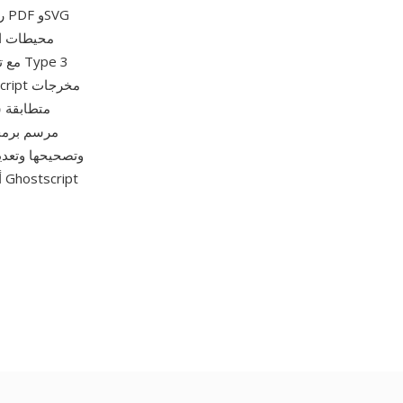
ر
مرسم برمجي