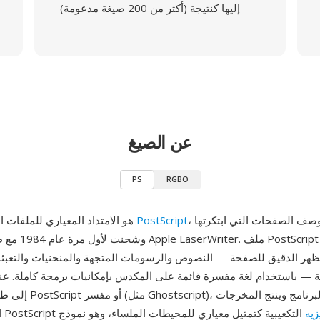
إليها كنتيجة (أكثر من 200 صيغة مدعومة)
عن الصيغ
PS
RGBO
، لغة وصف الصفحات التي ابتكرتها Adobe
PostScript
PS هو الامتداد المعياري للملفات المكتوبة بلغة
هر الدقيق للصفحة — النصوص والرسومات المتجهة والمنحنيات والتعبئ
ة — باستخدام لغة مفسرة قائمة على المكدس بإمكانيات برمجة كاملة. عن
إلى طابعة متوافقة مع ript
زيه
التكعيبية كتمثيل معياري للمحيطات الملساء، وهو نموذج
المعروضة. طرح PostScript