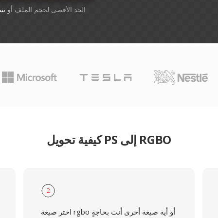
أسقِط الملفات هنا. 1 GB الحد الأقصى لحجم الملف أو
تس
كيفية تحويل PS إلى RGBO
2
اختر صيغة rgbo أو أية صيغة أخرى أنت بحاجةٍ