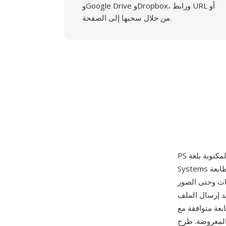
وGoogle Drive وDropbox، ورابط URL أو
من خلال سحبها إلى الصفحة.
Systems وشحنت لأول مرة عام 1984 مع طابعة Apple LaserWriter. ملف PostScript هو برنامج كامل
ات وحتى الصور
د إرسال الملف
PostSc أو مفسر (مثل Ghostscript)، ينفذ البرنامج وينتج المخرجات