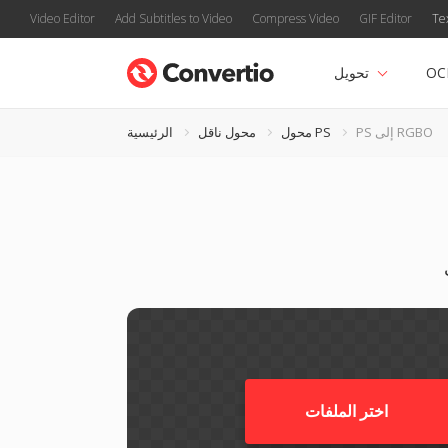
Video Editor
Add Subtitles to Video
Compress Video
GIF Editor
Te
OC
تحويل
PS إلى RGBO
محول PS
محول ناقل
الرئيسية
اختر الملفات