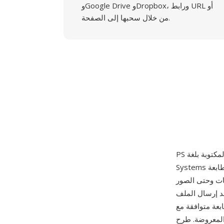
وGoogle Drive وDropbox، ورابط URL أو
من خلال سحبها إلى الصفحة.
Systems وشحنت لأول مرة عام 1984 مع طابعة Apple LaserWriter. ملف PostScript هو برنامج كامل
ات وحتى الصور
د إرسال الملف
PostSc أو مفسر (مثل Ghostscript)، ينفذ البرنامج وينتج المخرجات