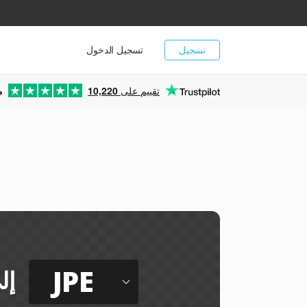
تسجيل
تسجيل الدخول
تقييم على
10,220
م
JPE
إل