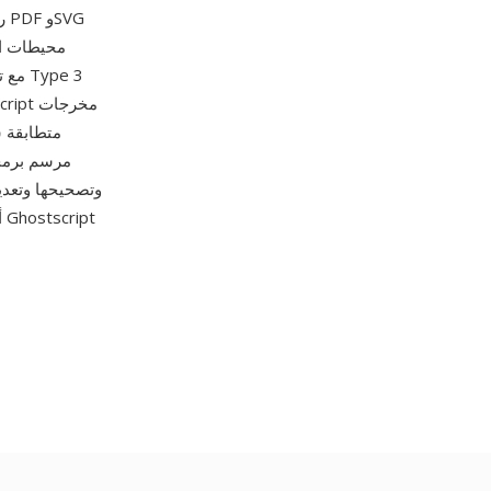
ر
مرسم برمجي