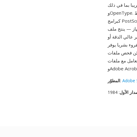
في ذلك PDF وSVG
وOpenType. تعمل اللغة أيضا كتنسيق خطوط: ترمز خطوط PostScript Type 1 محيطات الحروف
كبرامج PostScript مع تعليمات تلميح للعرض الواضح بالدقة المنخفضة، بينما تستخدم خطوط Type 3
 PostScript مخرجات
وصة أو جهاز تصوير عالي الدقة أو
وء بشريا يوفر
بأي محرر نصوص، ويمكن توليدها برمجيا من
ت عديدة منها Ghostscript
Adobe 
:
المطوّر
دار الأول
: 1984