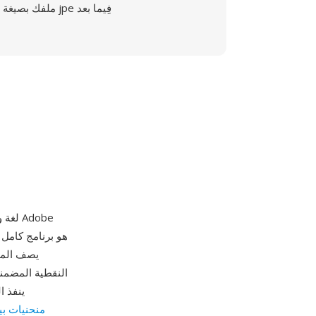
ملفك بصيغة jpe فِيما بعد
يصف المظ
النقطية المضمن
منحنيات بي