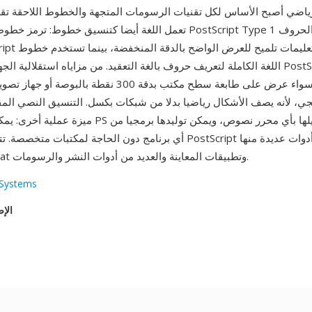
ياضي أصبح الأساس لكل تقنيات الرسومات المتجهة والخطوط اللاحقة تقريبا بما 
اللغة الكاملة لتعريف حروف بالغة التعقيد. من مزاياه استقلالية الجهاز — ينتج ملف
متطابقة سواء عرض على طابعة سطح مكتب بدقة 300 نقطة بالب
، لأنه يصف الأشكال رياضيا بدلا من شبكات بكسل. التنسيق النصي المقر
ميزة عملية أخرى: يمكن فحص ملفات PS وتصحيحها وتعديلها 
أي برنامج دون الحاجة لمكتبات متخصصة. تتعامل مع ملفات PostScript أدوا
وAdobe Acrobat وتطبيقات المعاينة والعديد من أدوات النشر والرسومات.
Systems
الإص