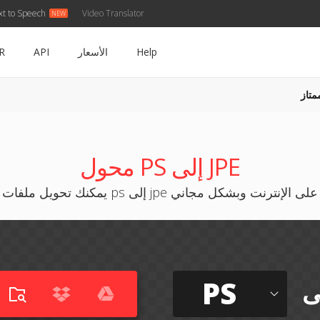
xt to Speech
Video Translator
Help
الأسعار
API
R
متاز
محول PS إلى JPE
يمكنك تحويل ملفات ps إلى jpe على الإنترنت وبشكل مجاني
PS
ى