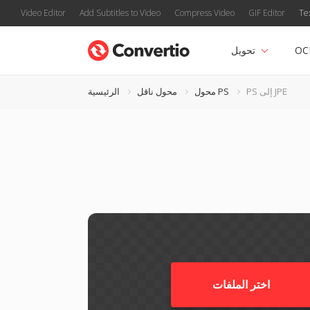
Video Editor
Add Subtitles to Video
Compress Video
GIF Editor
Te
OC
تحويل
PS إلى JPE
محول PS
محول ناقل
الرئيسية
اختر الملفات