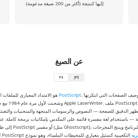
إليها كنتيجة (أكثر من 200 صيغة مدعومة)
عن الصيغ
PS
JPE
، لغة وصف الصفحات التي ابتكرتها Adobe
PostScript
PS هو الامتداد المعياري للملفات المكتوبة بلغة
هر الدقيق للصفحة — النصوص والرسومات المتجهة والمنحنيات والتعبئ
ة — باستخدام لغة مفسرة قائمة على المكدس بإمكانيات برمجة كاملة. عن
إلى طابعة متوافقة مع ript
زيه
التكعيبية كتمثيل معياري للمحيطات الملساء، وهو نموذج
المعروضة. طرح PostScript