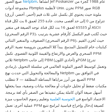
، أنشأها Jef Poskanzer عام 1988 كجزء من
Netpbm
صيغ الصور
مجموعة أدوات Pbmplus لأنظمة Unix. تخزن PPM صور RGB
ملونة حيث يحتوي كل بكسل على ثلاث قيم (أحمر، أخضر، أزرق)
تتراوح من 0 إلى حد أقصى محدد، عادة 255 لعمق 8 بت لكل قناة
أو 65535 لعمق 16 بت لكل قناة. توجد الصيغة في متغير ASCII
(الرقم السحري P3)، حيث تُكتب قيم البكسل كأرقام عشرية بترتيب
الصفوف، والمتغير الثنائي (الرقم السحري P6)، حيث تُخزن القيم
كبايتات خام للتمثيل المدمج. يبدأ كلا المتغيرين بترويسة نصية: الرقم
السحري والعرض والارتفاع والقيمة اللونية القصوى. تكمل PPM
ثلاثي Netpbm إلى جانب PBM (أحادي اللون) وPGM (تدرج
رمادي)، وتعمل كوسيط الصور الملونة العالمي في سلسلة التحويل
والمعالجة والتحويل التي حددت نهج Netpbm في التوافق بين
الصيغ. من أبرز مزاياها البساطة المطلقة — لا تتطلب PPM
مكتبات ضغط أو تحليل حاويات أو معالجة بيانات وصفية، مما يجعلها
أسهل صيغة ألوان كاملة يمكن تنفيذها من الصفر بأي لغة برمجة.
الاعتماد الواسع في
الحوسبة العلمية
وتعليم رسوم الحاسوب ميزة
عملية أخرى: تعمل PPM كصيغة إدخال وإخراج قياسية لبرامج تتبع
الأشعة ومقررات معالجة الصور وأدوات التصور حيث تفوق بساطة