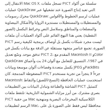
الانتقال إلى Mac OS X. تسجل ملفات PICT سلسلة من أكواد
عمليات QuickDraw التي تعيد إنتاج الصورة عند تشغيلها عبر
محرك رسومات QuickDraw: عمليات لرسم الخطوط والأقواس
والمستطيلات والمستطيلات مستديرة الزوايا والأشكال البيضاوية
والمضلعات والمناطق وسلاسل النص وخرائط البكسل (الصور
النقطية). يعني هذا النهج القائم على أكواد العمليات أن ملفات
PICT ليست مجرد شبكات بكسل بل أوصاف برمجية لكيفية رسم
الصورة، تجمع عناصر متجهة مستقلة عن الدقة مع بيانات بكسل في
تدفق موحد. وسّع تعديل PICT 2، المقدم مع Macintosh II وColor
QuickDraw في 1987، التنسيق للتعامل مع ألوان 24 بت وأعماق
بكسل متعددة وفضاءات ألوان موسعة وبيانات JPEG وPackBits
المضغوطة المدمجة. كان PICT جزءاً لا يتجزأ من تجربة مستخدم
Macintosh: استخدمت عمليات الحافظة (النسخ/اللصق) والتقاط
الشاشة والطباعة وتبادل البيانات بين التطبيقات PICT كتمثيل
بصري مشترك. من أبرز مزاياه الشمولية التاريخية: تلتقط ملفات
PICT من حقبة Mac الكلاسيكية المخرجات البصرية ومنهجية
الرسم لتطبيقات Mac، محافظةً ليس فقط على الصورة بل على