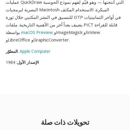
عمليات QuickDraw التي أنتجتها — وهو قيّم لفهم نموذج الحوسبة
البصرية لبرمجيات Macintosh المبكرة. الاستخدام المكثف
للتنسيق في النشر المكتبي خلال ثورة DTP في أواخر الثمانينيات
يضيف بعداً آخر من الأهمية التاريخية. ملفات PICT قابلة للقراءة
وImageMagick وXnView
macOS Preview
بواسطة
وLibreOffice وGraphicConverter.
Apple Computer
:
المطوّر
الإصدار الأول
: 1984
تحويلات ذات صلة