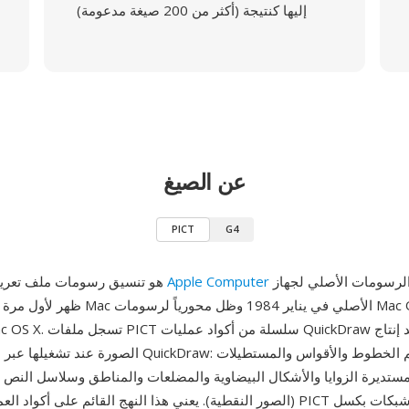
إليها كنتيجة (أكثر من 200 صيغة مدعومة)
عن الصيغ
PICT
G4
كتنسيق الرسومات الأصلي لجهاز
Apple Computer
PICT هو تنسيق رسومات ملف تعريف أنشأته
الصورة عند تشغيلها عبر محرك رسومات QuickDraw: عمليات 
ستديرة الزوايا والأشكال البيضاوية والمضلعات والمناطق وسلاسل النص 
(الصور النقطية). يعني هذا النهج القائم على أكواد العمليات أن ملفات PICT