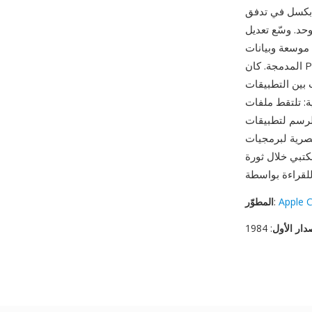
 بكسل في تدفق
ع تعديل PICT 2، المقدم مع Macintosh II وColor QuickDraw في 1987، التنسيق للتعامل مع
JPE وPackBits المضغوطة
المدمجة. كان PICT جزءاً لا يتجزأ من تجربة مستخدم Macintosh: استخدمت عمليات الحافظة (النسخ/
يل بصري مشترك. من أبرز
 الكلاسيكية المخرجات البصرية ومنهجية
لتطبيقات Mac، محافظةً ليس فقط على الصورة بل على عمليات QuickDraw التي أنتجتها —
. الاستخدام المكثف للتنسيق في
 الثمانينيات يضيف بعداً آخر من الأهمية التاريخية. ملفات PICT
Apple 
:
المطوّر
دار الأول
: 1984