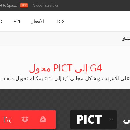
xt to Speech
Video Translator
Help
الأسعار
API
R
متاز
محول PICT إلى G4
يمكنك تحويل ملفات pict إلى g4 على الإنترنت وبشكل مجاني
PICT
ى