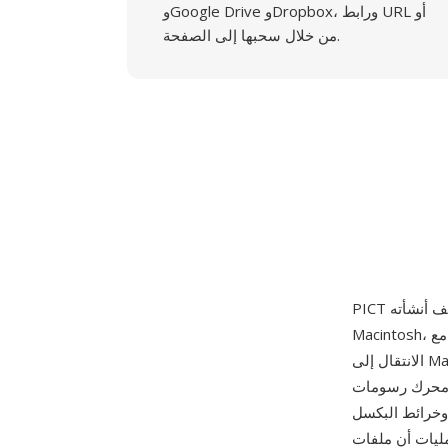
وGoogle Drive وDropbox، ورابط URL أو
من خلال سحبها إلى الصفحة.
Macintosh، ظهر لأول مرة مع Mac الأصلي في يناير 1984 وظل محورياً لرسومات Mac OS حتى
الانتقال إلى Mac OS X. تسجل ملفات PICT سلسلة من أكواد عمليات QuickDraw التي تعيد إنتاج
لرسم الخطوط والأقواس والمستطيلات
وخرائط البكسل
 ليست مجرد شبكات بكسل