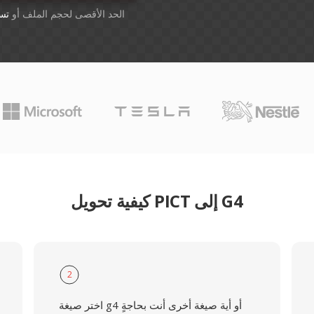
أسقِط الملفات هنا. 1 GB الحد الأقصى لحجم الملف أو
تس
كيفية تحويل PICT إلى G4
2
اختر صيغة g4 أو أية صيغة أخرى أنت بحاجةٍ