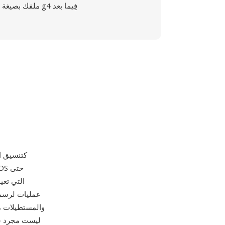
ملفك بصيغة g4 فِيما بعد
والمستطيلات م