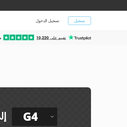
تسجيل
تسجيل الدخول
تقييم على
10,220
م
G4
إل