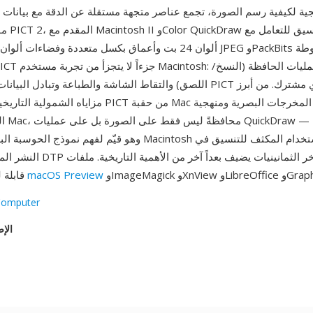
ية لكيفية رسم الصورة، تجمع عناصر متجهة مستقلة عن الدقة مع بيانات
موحد. وسّ
ألوان 24 بت وأعماق بكسل متعددة وفضاءات ألوان موسعة وبيانات G
اللصق) والتقاط الشاشة والطباعة وتبادل البيانات بين التطبيقات PICT كتمث
مزاياه الشمولية التاريخية: تلتقط ملفات PICT من حقبة Mac
الرسم 
وهو قيّم لفهم نموذج الحوسبة البصرية لبرمجيات Macintosh المبكرة
النشر المكتبي خلال ثورة DTP في أواخر
GraphicConvert.
macOS Preview
قابلة للقراءة بواسطة
Computer
الإص