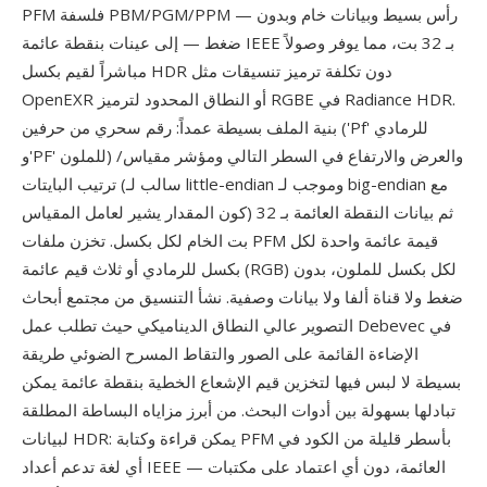
PFM فلسفة PBM/PGM/PPM — رأس بسيط وبيانات خام وبدون
ضغط — إلى عينات بنقطة عائمة IEEE بـ 32 بت، مما يوفر وصولاً
مباشراً لقيم بكسل HDR دون تكلفة ترميز تنسيقات مثل
OpenEXR أو النطاق المحدود لترميز RGBE في Radiance HDR.
بنية الملف بسيطة عمداً: رقم سحري من حرفين ('Pf' للرمادي
و'PF' للملون) والعرض والارتفاع في السطر التالي ومؤشر مقياس/
ترتيب البايتات (سالب لـ little-endian وموجب لـ big-endian مع
كون المقدار يشير لعامل المقياس) ثم بيانات النقطة العائمة بـ 32
بت الخام لكل بكسل. تخزن ملفات PFM قيمة عائمة واحدة لكل
بكسل للرمادي أو ثلاث قيم عائمة (RGB) لكل بكسل للملون، بدون
ضغط ولا قناة ألفا ولا بيانات وصفية. نشأ التنسيق من مجتمع أبحاث
التصوير عالي النطاق الديناميكي حيث تطلب عمل Debevec في
الإضاءة القائمة على الصور والتقاط المسرح الضوئي طريقة
بسيطة لا لبس فيها لتخزين قيم الإشعاع الخطية بنقطة عائمة يمكن
تبادلها بسهولة بين أدوات البحث. من أبرز مزاياه البساطة المطلقة
لبيانات HDR: يمكن قراءة وكتابة PFM بأسطر قليلة من الكود في
أي لغة تدعم أعداد IEEE العائمة، دون أي اعتماد على مكتبات —