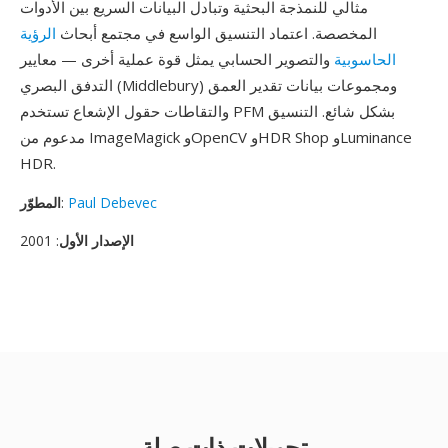
مثالي للنمذجة البحثية وتبادل البيانات السريع بين الأدوات
المخصصة. اعتماد التنسيق الواسع في مجتمع أبحاث
الرؤية
الحاسوبية
والتصوير الحسابي يمثل قوة عملية أخرى — معايير
التدفق البصري (Middlebury) ومجموعات بيانات تقدير العمق
والتقاطات حقول الإشعاع تستخدم PFM بشكل شائع. التنسيق
مدعوم من ImageMagick وOpenCV وHDR Shop وLuminance
HDR.
Paul Debevec
:
المطوّر
الإصدار الأول
: 2001
تحويلات ذات صلة