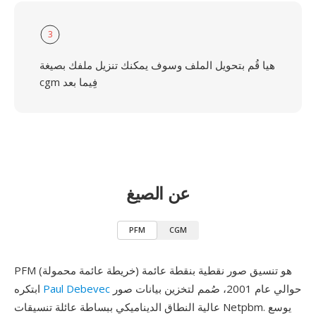
3
هيا قُم بتحويل الملف وسوف يمكنك تنزيل ملفك بصيغة
cgm فِيما بعد
عن الصيغ
PFM
CGM
PFM (خريطة عائمة محمولة) هو تنسيق صور نقطية بنقطة عائمة
حوالي عام 2001، صُمم لتخزين بيانات صور
Paul Debevec
ابتكره
عالية النطاق الديناميكي ببساطة عائلة تنسيقات Netpbm. يوسع