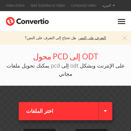
المزيد
Compress Video
Add Subtitles to Video
Video Editor
التعرف على النص
هل تحتاج إلى التعرف على النص؟
محول PCD إلى ODT
يمكنك تحويل ملفات pcd إلى odt على الإنترنت وبشكل
مجاني
اختر الملفات