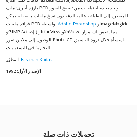
بارزة أخرى: ملف PCD واحد يخدم احتياجات من تصفح الصور
المصغرة إلى الطباعة عالية الدقة دون نسخ ملفات منفصلة. يمكن
وImageMagick
Adobe Photoshop
قراءة ملفات PCD بواسطة
وGIMP (بإضافة) وIrfanView وXnView، مما يضمن استمرار
الوصول إلى ملايين صور Photo CD المنشأة خلال ذروة التنسيق
التجارية في التسعينيات.
Eastman Kodak
:
المطوّر
الإصدار الأول
: 1992
تحويلات ذات صلة