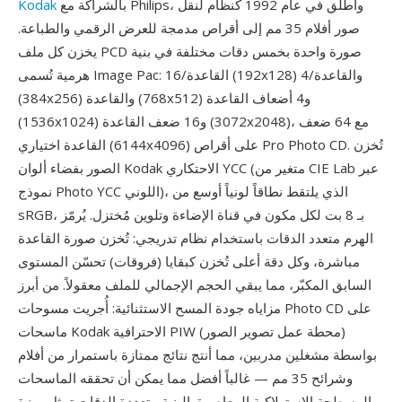
بالشراكة مع Philips، وأُطلق في عام 1992 كنظام لنقل
Kodak
صور أفلام 35 مم إلى أقراص مدمجة للعرض الرقمي والطباعة.
يخزن كل ملف PCD صورة واحدة بخمس دقات مختلفة في بنية
هرمية تُسمى Image Pac: القاعدة/16 (192x128) والقاعدة/4
(384x256) والقاعدة (768x512) و4 أضعاف القاعدة
(1536x1024) و16 ضعف القاعدة (3072x2048)، مع 64 ضعف
القاعدة اختياري (6144x4096) على أقراص Pro Photo CD. تُخزن
الصور بفضاء ألوان Kodak الاحتكاري YCC (متغير من CIE Lab عبر
نموذج Photo YCC اللوني)، الذي يلتقط نطاقاً لونياً أوسع من
sRGB، بـ 8 بت لكل مكون في قناة الإضاءة وتلوين مُختزل. يُرمّز
الهرم متعدد الدقات باستخدام نظام تدريجي: تُخزن صورة القاعدة
مباشرة، وكل دقة أعلى تُخزن كبقايا (فروقات) تحسّن المستوى
السابق المكبّر، مما يبقي الحجم الإجمالي للملف معقولاً. من أبرز
مزاياه جودة المسح الاستثنائية: أُجريت مسوحات Photo CD على
ماسحات Kodak الاحترافية PIW (محطة عمل تصوير الصور)
بواسطة مشغلين مدربين، مما أنتج نتائج ممتازة باستمرار من أفلام
وشرائح 35 مم — غالباً أفضل مما يمكن أن تحققه الماسحات
المسطحة الاستهلاكية المعاصرة. البنية متعددة الدقات تمثل ميزة