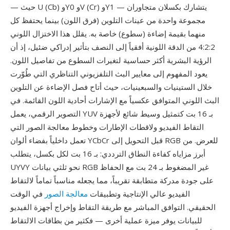
— حيث U (Cb) وY0 وV (Cr) وY1 — يتشارك بكسلان متجاوران
مجموعة واحدة من عينات التلوين (فرق اللون) بينما يحتفظ كل
منهما بقيمة إضاءة (سطوع) خاصة به. يقلل هذا الاختزال اللوني
4:2:2 من الدقة اللونية أفقياً إلى النصف بتأثير إدراكي ضئيل، إذ أن
الرؤية البشرية أكثر حساسية لتغيرات السطوع من تفاصيل اللون.
يعود المفهوم إلى معايير البث التلفزيوني التناظري التي طُوّرت
خلال الستينيات والسبعينيات، حيث أتاح فصل الإضاءة عن التلوين
البث اللوني المتوافق عكسياً مع الإشارات أحادية اللون القائمة. في
التصوير الرقمي، يعمل YUV بـ 16 بت كتمثيل وسيط شائع لأجهزة
التقاط الفيديو ولاقطات الإطارات وخطوط معالجة الصور التي
تعمل داخلياً بفضاء ألوان YCbCr قبل التحويل إلى RGB للعرض. من
أبرز مزاياه كفاءة النطاق الترددي: بـ 16 بت لكل بكسل، يتطلب
UYVY نحو ثلثي بيانات RGB غير المضغوط بـ 24 بت مع الحفاظ
على جودة مدركة متطابقة تقريباً، مما يجعله مناسباً تماماً لالتقاط
الفيديو عالي الإنتاجية وتطبيقات
معالجة الصور
في الوقت
الحقيقي. التوافق المباشر مع طريقة التقاط وإخراج أجهزة الفيديو
للبيانات يوفر ميزة عملية أخرى — فكثير من بطاقات الالتقاط