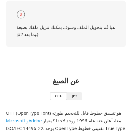
3
هيا قُم بتحويل الملف وسوف يمكنك تنزيل ملفك بصيغة
jp2 فِيما بعد
عن الصيغ
OTF
JP2
OTF (OpenType Font) هو تنسيق خطوط قابل للتحجيم طورته
معا، أعلن عنه عام 1996 ووحد لاحقا كمعيار
Microsoft وAdobe
ISO/IEC 14496-22. يوحد OpenType تقنيتي خطوط TrueType