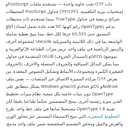
وPostScript تحت حاوية واحدة — تستخدم ملفات OTF ذات
المحيطات PostScript جداول CFF/CFF2 لمنحنيات بيزيه التكعيبية،
بينما تستخدم ذات محيطات TrueType شرائح تربيعية في جداول
glyf (هذه عادة تحمل امتداد ttf. رغم كونها OpenType). يدعم
التنسيق حتى 65,535 حرفا لكل خط، مما يتيح تغطية شاملة
لمجموعة أحرف Unicode الواسعة بما في ذلك اللاتينية والسيريلية
والعربية وCJK والرموز الرياضية في ملف واحد. ترمز ميزات الطباعة
المتقدمة في جداول GSUB (استبدال الحروف) وGPOS (تموضع
الحروف)، مما يمكن البدائل السياقية والحروف المتصلة والأحرف
الصغيرة الكبيرة ومجموعات الأنماط وتشكيل النصوص المعقدة. من
مزاياه المميزة الاتساق عبر المنصات — نفس ملف OTF يعرض
بشكل متطابق على Windows وmacOS وLinux وiOS وAndroid
دون بنيات خاصة بكل منصة. نظام ميزات تخطيط OpenType
الغني ميزة رئيسية أخرى، يمنح المصممين تحكما طباعيا دقيقا كان
مستحيلا سابقا في ملف خط واحد. طرح OpenType 1.8 تقنية
الخطوط المتغيرة
، التي تتيح الاستيفاء المستمر عبر محاور الوزن
والعرض والميل ومحاور التصميم المخصصة ضمن ملف واحد مدمج.