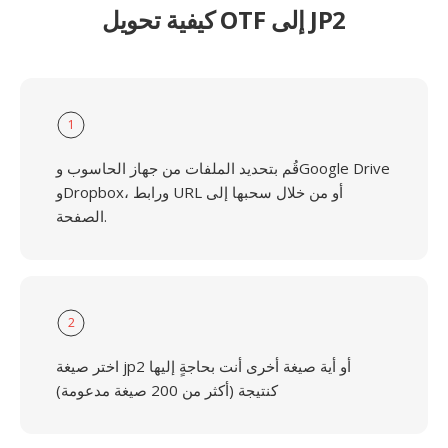
كيفية تحويل OTF إلى JP2
1
قُم بتحديد الملفات من جهاز الحاسوب وGoogle Drive
وDropbox، ورابط URL أو من خلال سحبها إلى
الصفحة.
2
اختر صيغة jp2 أو أية صيغة أخرى أنت بحاجةٍ إليها
كنتيجة (أكثر من 200 صيغة مدعومة)