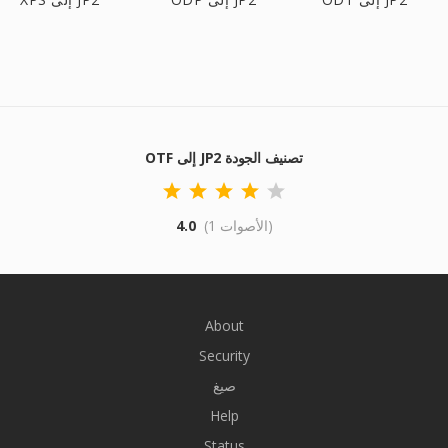
OTF إلى JP2 تصنيف الجودة
(1 الأصوات)
4.0
About
Security
صيغ
Help
Status