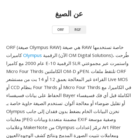
عن الصيغ
ORF
RGF
ORF (صيغة Olympus RAW) هي صيغة RAW خاصة تستخدمها
الرقمية (الآن OM Digital Solutions)، طُرحت
Olympus
كاميرات
عام 2000 مع كاميرا E-10 الرقمية SLR واستمرت عبر مجموعتي
Micro Four Thirds الكاملتين OM-D وPEN. تلتقط ملفات ORF
القراءة غير المعالجة بعمق 12 أو 14 بت من مستشعر Live MOS
أو CCD بنظام Four Thirds أو Micro Four Thirds في الكاميرا، مع
الحفاظ على بيانات فسيفساء Bayer الكاملة قبل أي فك فسيفساء
أو تقليل ضوضاء أو معالجة ألوان. تستخدم الصيغة حاوية خاصة بـ
Olympus تخزن البيانات الخام بضغط بدون فقدان إلى جانب
معاينات JPEG مضمنة متعددة وبيانات EXIF وصفية موسعة
وعلامات MakerNote من Olympus ترمّز إعدادات Art Filter
ومعاملات تثبيت الصورة المدمج ونتائج كشف الوجوه/العيون