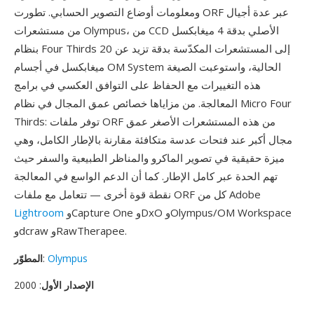
ومعلومات أوضاع التصوير الحسابي. تطورت ORF عبر عدة أجيال
من مستشعرات Olympus، من CCD الأصلي بدقة 4 ميغابكسل
بنظام Four Thirds إلى المستشعرات المكدّسة بدقة تزيد عن 20
ميغابكسل في أجسام OM System الحالية، واستوعبت الصيغة
هذه التغييرات مع الحفاظ على التوافق العكسي في برامج
المعالجة. من مزاياها خصائص عمق المجال في نظام Micro Four
Thirds: توفر ملفات ORF من هذه المستشعرات الأصغر عمق
مجال أكبر عند فتحات عدسة متكافئة مقارنة بالإطار الكامل، وهي
ميزة حقيقية في تصوير الماكرو والمناظر الطبيعية والسفر حيث
تهم الحدة عبر كامل الإطار. كما أن الدعم الواسع في المعالجة
نقطة قوة أخرى — تتعامل مع ملفات ORF كل من Adobe
وCapture One وDxO وOlympus/OM Workspace
Lightroom
وdcraw وRawTherapee.
Olympus
:
المطوّر
الإصدار الأول
: 2000