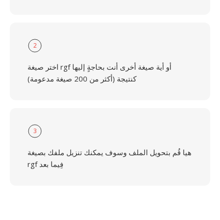
2
اختر صيغة rgf أو أية صيغة أخرى أنت بحاجةٍ إليها
كنتيجة (أكثر من 200 صيغة مدعومة)
3
هيا قُم بتحويل الملف وسوف يمكنك تنزيل ملفك بصيغة
rgf فِيما بعد