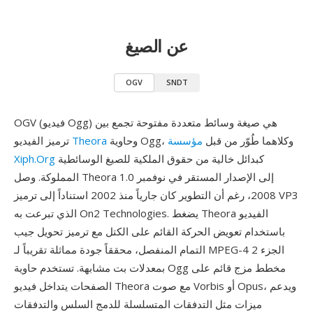
عن الصيغ
OGV
SNDT
OGV (فيديو Ogg) هي صيغة وسائط متعددة مفتوحة تجمع بين
وحاوية Ogg، وكلاهما طُوّر من قبل
مؤسسة
Theora
ترميز الفيديو
كبدائل خالية من حقوق الملكية للصيغ الوسائطية
Xiph.Org
المملوكة. وصل Theora 1.0 إلى الإصدار المستقر في نوفمبر
2008، رغم أن التطوير كان جارياً منذ 2002 استناداً إلى ترميز VP3
الذي تبرعت به On2 Technologies. يضغط Theora الفيديو
باستخدام تعويض الحركة القائم على الكتل مع ترميز تحويل جيب
التمام المنفصل، محققاً جودة مماثلة تقريباً لـ MPEG-4 الجزء 2
بمعدلات بت مشابهة. تستخدم حاوية Ogg مخطط مزج قائم على
الصفحات يتداخل فيديو Theora مع صوت Vorbis أو Opus، ويدعم
ميزات مثل التدفقات المتسلسلة للدمج السلس والتدفقات