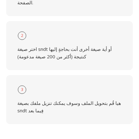
الصفحة.
2
اختر صيغة sndt أو أية صيغة أخرى أنت بحاجةٍ إليها
كنتيجة (أكثر من 200 صيغة مدعومة)
3
هيا قُم بتحويل الملف وسوف يمكنك تنزيل ملفك بصيغة
sndt فِيما بعد