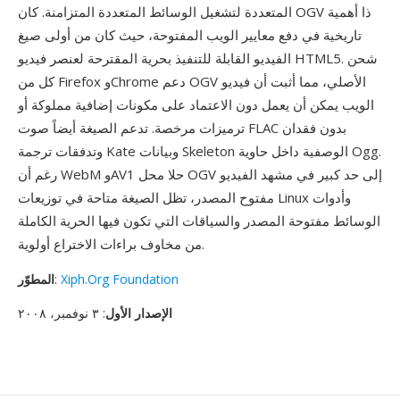
المتعددة لتشغيل الوسائط المتعددة المتزامنة. كان OGV ذا أهمية
تاريخية في دفع معايير الويب المفتوحة، حيث كان من أولى صيغ
الفيديو القابلة للتنفيذ بحرية المقترحة لعنصر فيديو HTML5. شحن
كل من Firefox وChrome دعم OGV الأصلي، مما أثبت أن فيديو
الويب يمكن أن يعمل دون الاعتماد على مكونات إضافية مملوكة أو
ترميزات مرخصة. تدعم الصيغة أيضاً صوت FLAC بدون فقدان
وتدفقات ترجمة Kate وبيانات Skeleton الوصفية داخل حاوية Ogg.
رغم أن WebM وAV1 حلا محل OGV إلى حد كبير في مشهد الفيديو
مفتوح المصدر، تظل الصيغة متاحة في توزيعات Linux وأدوات
الوسائط مفتوحة المصدر والسياقات التي تكون فيها الحرية الكاملة
من مخاوف براءات الاختراع أولوية.
Xiph.Org Foundation
:
المطوّر
الإصدار الأول
: ٣ نوفمبر، ٢٠٠٨