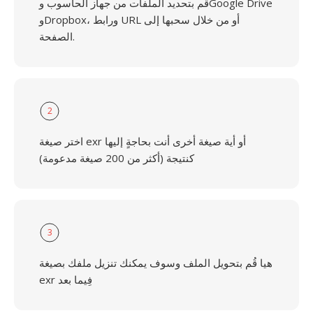
قُم بتحديد الملفات من جهاز الحاسوب وGoogle Drive
وDropbox، ورابط URL أو من خلال سحبها إلى
الصفحة.
2
اختر صيغة exr أو أية صيغة أخرى أنت بحاجةٍ إليها
كنتيجة (أكثر من 200 صيغة مدعومة)
3
هيا قُم بتحويل الملف وسوف يمكنك تنزيل ملفك بصيغة
exr فِيما بعد