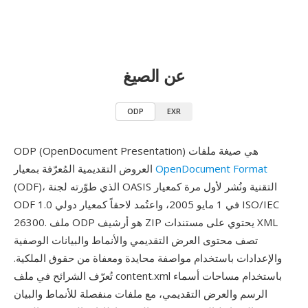
عن الصيغ
ODP
EXR
ODP (OpenDocument Presentation) هي صيغة ملفات
OpenDocument Format
العروض التقديمية المُعرّفة بمعيار
(ODF)، الذي طوّرته لجنة OASIS التقنية ونُشر لأول مرة كمعيار
ODF 1.0 في 1 مايو 2005، واعتُمد لاحقاً كمعيار دولي ISO/IEC
26300. ملف ODP هو أرشيف ZIP يحتوي على مستندات XML
تصف محتوى العرض التقديمي والأنماط والبيانات الوصفية
والإعدادات باستخدام مواصفة محايدة ومعفاة من حقوق الملكية.
تُعرّف الشرائح في ملف content.xml باستخدام مساحات أسماء
الرسم والعرض التقديمي، مع ملفات منفصلة للأنماط والبيان