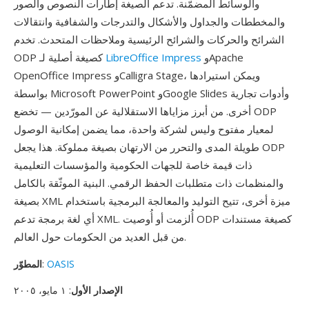
والوسائط المضمّنة. تدعم الصيغة إطارات النصوص والصور
والمخططات والجداول والأشكال والتدرجات والشفافية وانتقالات
الشرائح والحركات والشرائح الرئيسية وملاحظات المتحدث. تخدم
وApache
LibreOffice Impress
ODP كصيغة أصلية لـ
OpenOffice Impress وCalligra Stage، ويمكن استيرادها
بواسطة Microsoft PowerPoint وGoogle Slides وأدوات تجارية
أخرى. من أبرز مزاياها الاستقلالية عن المورّدين — تخضع ODP
لمعيار مفتوح وليس لشركة واحدة، مما يضمن إمكانية الوصول
طويلة المدى والتحرر من الارتهان بصيغة مملوكة. هذا يجعل ODP
ذات قيمة خاصة للجهات الحكومية والمؤسسات التعليمية
والمنظمات ذات متطلبات الحفظ الرقمي. البنية الموثّقة بالكامل
بصيغة XML ميزة أخرى، تتيح التوليد والمعالجة البرمجية باستخدام
أي لغة برمجة تدعم XML. أُلزمت أو أُوصيت ODP كصيغة مستندات
من قبل العديد من الحكومات حول العالم.
OASIS
:
المطوّر
الإصدار الأول
: ١ مايو، ٢٠٠٥