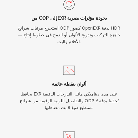
من ODP إلى EXR بجودة مؤثرات بصرية
استخرج مرئيات شرائح ODP كصور OpenEXR بدقة HDR
— جاهزة للتركيب وتدريج الألوان أو الدمج في خطوط إنتاج
الأفلام والبث.
ألوان بنقطة عائمة
يحافظ EXR على مدى ديناميكي هائل. التدرجات الدقيقة
والتفاصيل اللونية الرقيقة من شرائح ODP تُحفظ بدقة لا
تستطيع صيغ 8 بت مضاهاتها.