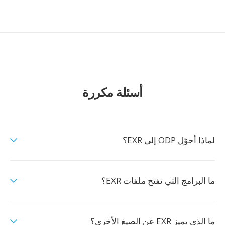
أسئلة مكررة
لماذا أحوّل ODP إلى EXR؟
ما البرامج التي تفتح ملفات EXR؟
ما الذي يميز EXR عن الصيغ الأخرى؟