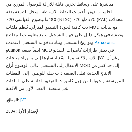
مباشرة على وسائط تخزين قابلة للإزالة للوصول الفوري من
الحاسوب دون تأخيرات التقاط الأشرطة. تسجل الصيغة بدقة
الوضوح القياسي 720x480 (NTSC) أو 720x576 (PAL) بمعدلات
بت كافية لجودة الفيديو المنزلي. تُنظم ملفات MOD مع بيانات
وصفية في هيكل دليل على جهاز التسجيل يتتبع معلومات المقاطع
Panasonic
وتواريخ التسجيل وبيانات قوائم التشغيل. اعتمدت
وCanon أيضاً صيغة MOD في بعض طرازات كاميرات الفيديو
الاستهلاكية، مما وسّع انتشارها إلى ما وراء منتجات JVC. رغم أن
الانتقال إلى التسجيل عالي الوضوح أزاح MOD إلى حد كبير من
الإنتاج الجديد، تظل الصيغة ذات صلة للوصول إلى اللقطات
المؤرشفة وتحويلها من جيل كاميرات الفيديو القائمة على الملفات
في منتصف العقد الأول من الألفية.
JVC
:
المطوّر
الإصدار الأول
: 2004