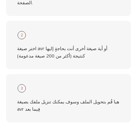
الصفحة.
2
اختر صيغة avr أو أية صيغة أخرى أنت بحاجةٍ إليها
كنتيجة (أكثر من 200 صيغة مدعومة)
3
هيا قُم بتحويل الملف وسوف يمكنك تنزيل ملفك بصيغة
avr فِيما بعد