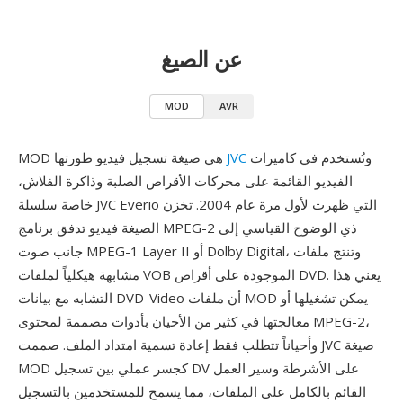
عن الصيغ
MOD
AVR
وتُستخدم في كاميرات
JVC
MOD هي صيغة تسجيل فيديو طورتها
الفيديو القائمة على محركات الأقراص الصلبة وذاكرة الفلاش،
خاصة سلسلة JVC Everio التي ظهرت لأول مرة عام 2004. تخزن
الصيغة فيديو تدفق برنامج MPEG-2 ذي الوضوح القياسي إلى
جانب صوت MPEG-1 Layer II أو Dolby Digital، وتنتج ملفات
مشابهة هيكلياً لملفات VOB الموجودة على أقراص DVD. يعني هذا
التشابه مع بيانات DVD-Video أن ملفات MOD يمكن تشغيلها أو
معالجتها في كثير من الأحيان بأدوات مصممة لمحتوى MPEG-2،
وأحياناً تتطلب فقط إعادة تسمية امتداد الملف. صممت JVC صيغة
MOD كجسر عملي بين تسجيل DV على الأشرطة وسير العمل
القائم بالكامل على الملفات، مما يسمح للمستخدمين بالتسجيل