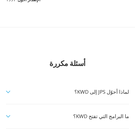
أسئلة مكررة
لماذا أحوّل JPS إلى KWD؟
ما البرامج التي تفتح KWD؟