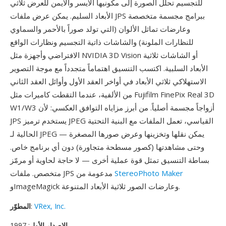
للتجسيم تحلل الصورة إلى مكونيها الأيسر والأيمن للعرض ثلاثي
الأبعاد السليم. يمكن عرض ملفات JPS ببرامج مجسمة متخصصة
وعارضات تماثل الألوان (التي تولد صوراً بالأحمر والسماوي
للنظارات الملونة) والشاشات ذاتية التجسيم ونظارات الواقع
الافتراضي وأجهزة مثل NVIDIA 3D Vision أو الشاشات ثلاثية
الأبعاد السلبية. اكتسب التنسيق اهتماماً متجدداً مع موجة التصوير
الاستهلاكي ثلاثي الأبعاد في أواخر العقد الأول وأوائل العقد الثاني
من الألفية، عندما التقطت كاميرات مثل Fujifilm FinePix Real 3D
W1/W3 أزواجاً مجسمة أصلياً. من أبرز مزاياه التوافق العكسي: لأن
JPS يستخدم ترميز JPEG القياسي، تعمل الملفات مع البنية التحتية
الحالية لـ JPEG — يمكن نقلها وتخزينها وعرض صورها المصغرة
وحتى مشاهدتها (كصور مسطحة متجاورة) دون أي برنامج خاص.
بساطة التنسيق تمثل قوة عملية أخرى — لا حاجة لحاوية أو مرمّز
StereoPhoto Maker
متخصص. ملفات JPS مدعومة من
وImageMagick وعارضات الصور ثلاثية الأبعاد المتنوعة.
VRex, Inc.
:
المطوّر
الإصدار الأول
: 1997