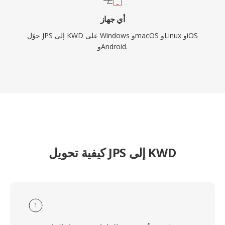
أي جهاز
حوّل JPS إلى KWD على Windows وmacOS وLinux وiOS
وAndroid.
كيفية تحويل JPS إلى KWD
1