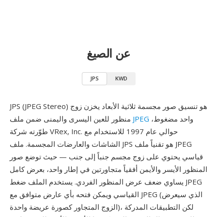
عن الصيغ
JPS
KWD
JPS (JPEG Stereo) هو تنسيق صور مجسمة ثلاثية الأبعاد يخزن زوج
واحد مضغوط،
JPEG
منظور للعين اليسرى واليمنى ضمن ملف
طوّرته شركة VRex, Inc. حوالي عام 1997 للاستخدام مع
الشاشات والعارضات المجسمة. ملف JPS هو تقنياً ملف JPEG
قياسي يحتوي على زوج مجسم جنباً إلى جنب — حيث توضع صور
المنظور الأيسر والأيمن أفقياً متجاورتين في إطار واحد، بعرض كامل
يساوي ضعف عرض المنظور الفردي. يستخدم الملف ضغط JPEG
القياسي ويمكن فتحه بأي عارض متوافق مع JPEG (الذي سيعرض
الزوج المتجاور كصورة عريضة واحدة)، لكن التطبيقات المدركة