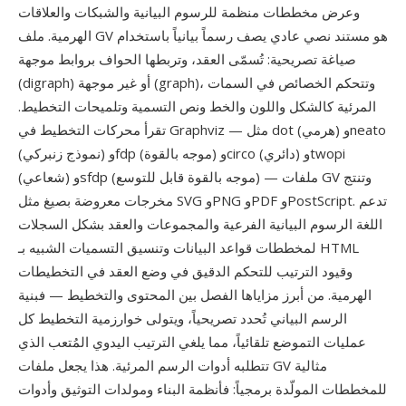
وعرض مخططات منظمة للرسوم البيانية والشبكات والعلاقات
الهرمية. ملف GV هو مستند نصي عادي يصف رسماً بيانياً باستخدام
صياغة تصريحية: تُسمّى العقد، وتربطها الحواف بروابط موجهة
(digraph) أو غير موجهة (graph)، وتتحكم الخصائص في السمات
المرئية كالشكل واللون والخط ونص التسمية وتلميحات التخطيط.
تقرأ محركات التخطيط في Graphviz — مثل dot (هرمي) وneato
(نموذج زنبركي) وfdp (موجه بالقوة) وcirco (دائري) وtwopi
(شعاعي) وsfdp (موجه بالقوة قابل للتوسع) — ملفات GV وتنتج
مخرجات معروضة بصيغ مثل SVG وPNG وPDF وPostScript. تدعم
اللغة الرسوم البيانية الفرعية والمجموعات والعقد بشكل السجلات
لمخططات قواعد البيانات وتنسيق التسميات الشبيه بـ HTML
وقيود الترتيب للتحكم الدقيق في وضع العقد في التخطيطات
الهرمية. من أبرز مزاياها الفصل بين المحتوى والتخطيط — فبنية
الرسم البياني تُحدد تصريحياً، ويتولى خوارزمية التخطيط كل
عمليات التموضع تلقائياً، مما يلغي الترتيب اليدوي المُتعب الذي
تتطلبه أدوات الرسم المرئية. هذا يجعل ملفات GV مثالية
للمخططات المولّدة برمجياً: فأنظمة البناء ومولدات التوثيق وأدوات