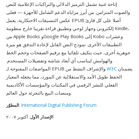
إتاحة غنية تشمل الترميز الدلالي والتراكبات الإعلامية للنص
والصوت المتزامن. من أبرز مزاياه الدعم الشامل للأجهزة — فعلى
عكس التنسيقات الاحتكارية، يعمل EPUB أصلا على كل قارئ
إلكتروني وجهاز لوحي وتطبيق قراءة تقريبا خارج منظومة Kindle،
من Apple Books وGoogle Play Books إلى Kobo وعشرات
التطبيقات الأخرى. نموذج النص القابل لإعادة التدفق هو ميزة
جوهرية أخرى، حيث يتكيف تلقائيا مع ترقيم الصفحات وحجم الخط
والهوامش ليناسب أي أبعاد شاشة وتفضيلات المستخدم.
يضمنان
W3C
المواصفات المفتوحة لـ EPUB والإشراف النشط من
الحفظ طويل الأمد والاستقلالية عن المورد، مما يجعله المعيار
الفعلي للنشر الرقمي في المكتبات والمؤسسات الأكاديمية
ومنصات البيع بالتجزئة حول العالم.
International Digital Publishing Forum
:
المطوّر
الإصدار الأول
: أكتوبر ٢٠٠٧