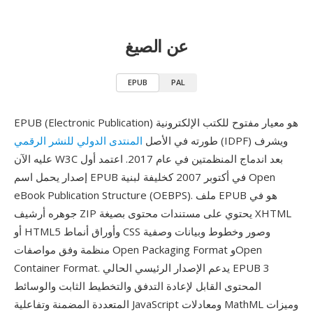
عن الصيغ
EPUB
PAL
EPUB (Electronic Publication) هو معيار مفتوح للكتب الإلكترونية
(IDPF) ويشرف
طورته في الأصل
المنتدى الدولي للنشر الرقمي
عليه الآن W3C بعد اندماج المنظمتين في عام 2017. اعتمد أول
إصدار يحمل اسم EPUB في أكتوبر 2007 كخليفة لبنية Open
eBook Publication Structure (OEBPS). ملف EPUB هو في
جوهره أرشيف ZIP يحتوي على مستندات محتوى بصيغة XHTML
أو HTML5 وأوراق أنماط CSS وصور وخطوط وبيانات وصفية
منظمة وفق مواصفات Open Packaging Format وOpen
Container Format. يدعم الإصدار الرئيسي الحالي EPUB 3
المحتوى القابل لإعادة التدفق والتخطيط الثابت والوسائط
المتعددة المضمنة وتفاعلية JavaScript ومعادلات MathML وميزات