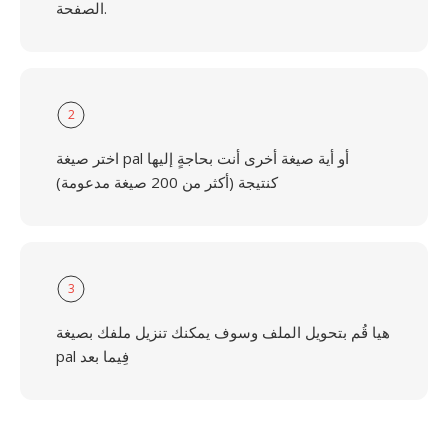
الصفحة.
2
اختر صيغة pal أو أية صيغة أخرى أنت بحاجةٍ إليها
كنتيجة (أكثر من 200 صيغة مدعومة)
3
هيا قُم بتحويل الملف وسوف يمكنك تنزيل ملفك بصيغة
pal فِيما بعد