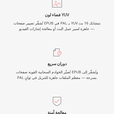
فضاء لون YUV
تُشفَّر تصيير صفحات EPUB في PAL بـ YUV متشابك 16 بت
— جاهزة لسير عمل البث أو معالجة إشارات الفيديو.
دوران سريع
تُصيَّر الخوادم السحابية القوية صفحات EPUB وتُشفَّر إلى
PAL بسرعة — معظم الملفات جاهزة للتنزيل في ثوانٍ.
معالجة آمنة