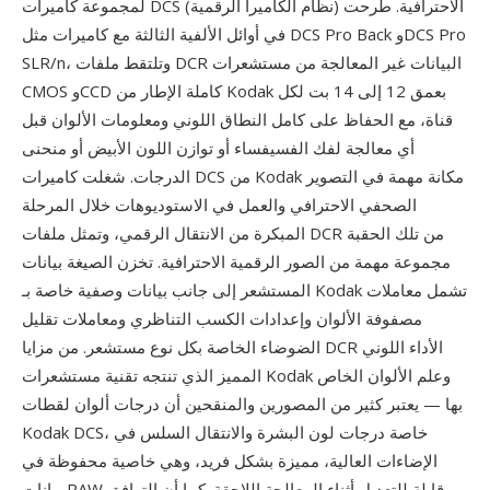
لمجموعة كاميرات DCS (نظام الكاميرا الرقمية) الاحترافية. طُرحت
في أوائل الألفية الثالثة مع كاميرات مثل DCS Pro Back وDCS Pro
SLR/n، وتلتقط ملفات DCR البيانات غير المعالجة من مستشعرات
CMOS وCCD كاملة الإطار من Kodak بعمق 12 إلى 14 بت لكل
قناة، مع الحفاظ على كامل النطاق اللوني ومعلومات الألوان قبل
أي معالجة لفك الفسيفساء أو توازن اللون الأبيض أو منحنى
الدرجات. شغلت كاميرات DCS من Kodak مكانة مهمة في التصوير
الصحفي الاحترافي والعمل في الاستوديوهات خلال المرحلة
المبكرة من الانتقال الرقمي، وتمثل ملفات DCR من تلك الحقبة
مجموعة مهمة من الصور الرقمية الاحترافية. تخزن الصيغة بيانات
المستشعر إلى جانب بيانات وصفية خاصة بـ Kodak تشمل معاملات
مصفوفة الألوان وإعدادات الكسب التناظري ومعاملات تقليل
الضوضاء الخاصة بكل نوع مستشعر. من مزايا DCR الأداء اللوني
المميز الذي تنتجه تقنية مستشعرات Kodak وعلم الألوان الخاص
بها — يعتبر كثير من المصورين والمنقحين أن درجات ألوان لقطات
Kodak DCS، خاصة درجات لون البشرة والانتقال السلس في
الإضاءات العالية، مميزة بشكل فريد، وهي خاصية محفوظة في
بيانات RAW وقابلة للتعديل أثناء المعالجة اللاحقة. كما أن التوافق