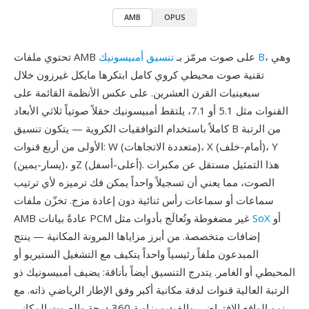
AMB
OPUS
، وهي
تنسيق أمبيسونيك B
تحتوي ملفات AMB على صوت مرمّز بـ
تقنية صوت محيطي كروي كامل ابتكرها مايكل غيرزون خلال
سبعينيات القرن العشرين. على عكس الأنظمة القائمة على
القنوات مثل 5.1 أو 7.1، يلتقط أمبيسونيك حقلاً صوتياً ثلاثي الأبعاد
كاملاً باستخدام التوافقيات الكروية — يتكون تنسيق B من الرتبة
الأولى من أربع قنوات: W (متعددة الاتجاهات)، X (أمام-خلف)، Y
(يسار-يمين)، وZ (أعلى-أسفل). هذا التمثيل مستقل عن مكبرات
الصوت، مما يعني أن تسجيلاً واحداً يمكن فك ترميزه لأي ترتيب
سماعات أو سماعات رأس ثنائية دون إعادة مزج. تخزّن ملفات
أو
SoX
AMB عادةً بيانات PCM غير مضغوطة وتُعالَج بأدوات مثل
إضافات متخصصة. من أبرز مزاياها المرونة المكانية — ينتج
المبدعون ملفاً رئيسياً واحداً يتكيف مع التشغيل الستيريو أو
المحيطي أو الغامر. يتدرج التنسيق أيضاً بأناقة: يضيف أمبيسونيك ذو
الرتبة العالية قنوات لدقة مكانية أكبر وفق الإطار الرياضي ذاته. مع
نمو الواقع الافتراضي والفيديو بزاوية 360 درجة والصوت المكاني