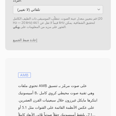
التردد:
تلقائي (لا تغيير)
قم بتعيين معدل عينة الصوت. تتطلّب الموسيقى ذات الطيف الكامل (20
Hz — 20 kHz) قيماً لا تقل عن 44.1 kHz لتحقيق الشفافية. يمكن
.
العثور على مزيد من المعلومات على
ويكي
إعادة ضبط الجميع
AMB
تحتوي ملفات AMB على صوت مرمّز بـ تنسيق
أمبيسونيك B، وهي تقنية صوت محيطي كروي كامل
ابتكرها مايكل غيرزون خلال سبعينيات القرن العشرين.
على عكس الأنظمة القائمة على القنوات مثل 5.1 أو
7.1، يلتقط أمبيسونيك حقلاً صوتياً ثلاثي الأبعاد كاملاً