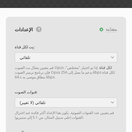
الإعدادات
متقدّمة
بِت لكل قناة:
تلقائي
لكل قناة
. إذا تم اختيار "مخصّص"،
قم بتعيين معدّل بت الصوت Opus
فإن برنامج ترميز الصوت Opus يدعم ما يصل إلى 256 kbps لكل قناة
بنطاق موصى به ≥ 64 kbps.
قنوات الصوت:
تلقائي (لا تغيير)
قم بتعيين عدد القنوات الصوتية. يكون هذا الإعداد أكثر فائدة عند اختزال
القنوات (على سبيل المثال، من 5.1 إلى ستيريو).