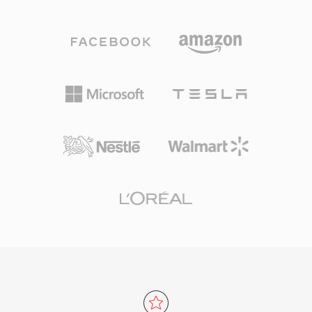
128 كيلوبت/ثانية، وكل ما بينهما. يدعم معدلات بت
من 6 إلى 510 كيلوبت/ثانية، ومعدلات عينة تصل إلى
48 كيلوهرتز، وأحجام إطارات صغيرة تصل إلى 2.5
مللي ثانية، مما يمنحه أقل زمن انتقال خوارزمي بين
مرمّزات الصوت السائدة. ثلاث مزايا تجعل Opus
مقنعاً بشكل خاص. فهو خالٍ من الرسوم ومفتوح
المصدر بالكامل، مما يزيل حواجز الترخيص التي تعيق
المرمّزات الخاصة. ويحقق جودة شفافة بنحو نصف
معدل بت MP3 ويتفوق على AAC بمعدلات مكافئة.
وزمن الاستجابة المنخفض يجعله المرمّز الإلزامي لـ
WebRTC، فكل متصفح حديث يأتي مع فك ترميز
Opus مدمج. يعتمد عليه WhatsApp وDiscord
وZoom وYouTube للصوت في الوقت الفعلي.