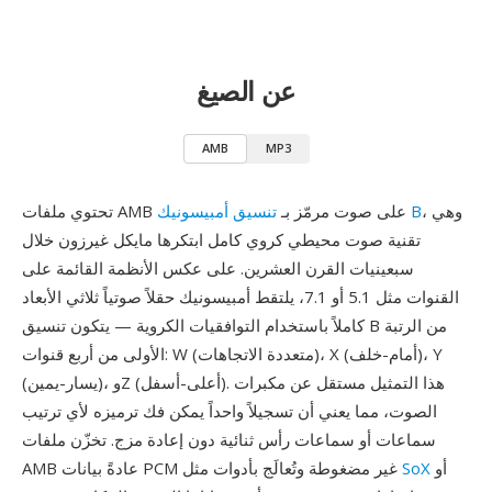
عن الصيغ
AMB
MP3
، وهي
تنسيق أمبيسونيك B
تحتوي ملفات AMB على صوت مرمّز بـ
تقنية صوت محيطي كروي كامل ابتكرها مايكل غيرزون خلال
سبعينيات القرن العشرين. على عكس الأنظمة القائمة على
القنوات مثل 5.1 أو 7.1، يلتقط أمبيسونيك حقلاً صوتياً ثلاثي الأبعاد
كاملاً باستخدام التوافقيات الكروية — يتكون تنسيق B من الرتبة
الأولى من أربع قنوات: W (متعددة الاتجاهات)، X (أمام-خلف)، Y
(يسار-يمين)، وZ (أعلى-أسفل). هذا التمثيل مستقل عن مكبرات
الصوت، مما يعني أن تسجيلاً واحداً يمكن فك ترميزه لأي ترتيب
سماعات أو سماعات رأس ثنائية دون إعادة مزج. تخزّن ملفات
أو
SoX
AMB عادةً بيانات PCM غير مضغوطة وتُعالَج بأدوات مثل