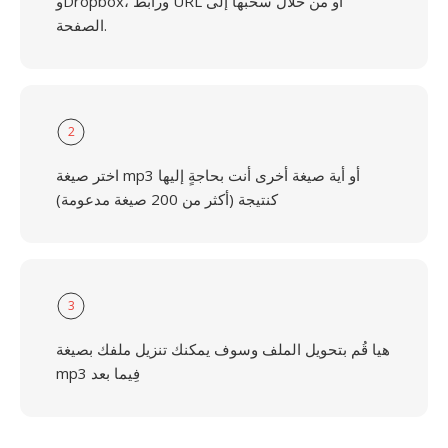
وDropbox، ورابط URL أو من خلال سحبها إلى
الصفحة.
2
اختر صيغة mp3 أو أية صيغة أخرى أنت بحاجةٍ إليها
كنتيجة (أكثر من 200 صيغة مدعومة)
3
هيا قُم بتحويل الملف وسوف يمكنك تنزيل ملفك بصيغة
mp3 فِيما بعد