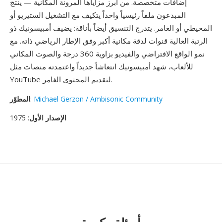
إضافات متخصصة. من أبرز مزاياها المرونة المكانية — ينتج
المبدعون ملفاً رئيسياً واحداً يتكيف مع التشغيل الستيريو أو
المحيطي أو الغامر. يتدرج التنسيق أيضاً بأناقة: يضيف أمبيسونيك ذو
الرتبة العالية قنوات لدقة مكانية أكبر وفق الإطار الرياضي ذاته. مع
نمو الواقع الافتراضي والفيديو بزاوية 360 درجة والصوت المكاني
للألعاب، شهد أمبيسونيك انتعاشاً جديداً واعتمدته منصات مثل
YouTube لتقديم المحتوى الغامر.
Michael Gerzon / Ambisonic Community
:
المطوّر
الإصدار الأول
: 1975