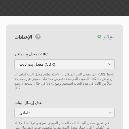
الإعدادات
متقدّمة
معدل بِت متغير (VBR):
معدل بِت ثابت (CBR)
حدّد نطاق معدل البت لملف الـMP3 ذي معدل البت المتغيّر (VBR). لاحظ
أن بعض مشغّلات الصوت القديمة قد تعرض مدة ملف صوتي غير صحيحة
في حال استخدام وضع VBR، في هذه الحالة استخدم وضع CBR بدلاً من
ذلك.
معدل إرسال البِتات:
تلقائي
قم بتعيين معدل البت الثابت للمسار الصوتي. سيؤدي ترك هذا الإعداد
إلى "تلقائي" إلى اختيار معدل البت تلقائياً لتحقيق جودة لائقة بناءً على