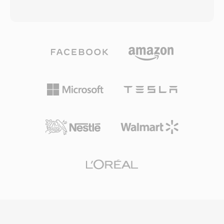
انتعاشاً جديداً واعتمدته منصات مثل YouTube لتقديم
1993 كجزء من مواصفات MPEG-1. يمكن ترميز
المحتوى الغامر.
ملفات MP3 بمعدلات بت متنوعة، تتراوح عادةً بين
128 و320 كيلوبت/ثانية، مما يتيح للمستخدمين
الموازنة بين حجم الملف ودقة الصوت. إن كفاءة
الضغط والتوافق الواسع مع الأجهزة وصغر أحجام
الملفات جعلت MP3 القوة الدافعة وراء ثورة
الموسيقى الرقمية، مما أتاح تخزين الموسيقى
وتوزيعها بشكل عملي عبر الإنترنت. واليوم، يبقى MP3
أحد أكثر التنسيقات الصوتية دعماً عالمياً عبر جميع
مشغلات الوسائط وأنظمة التشغيل والأجهزة المحمولة
تقريباً.