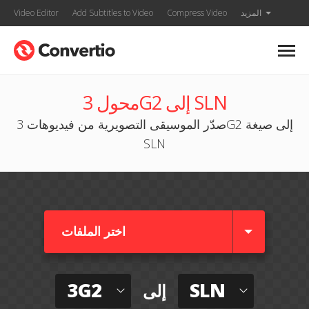
المزيد
Compress Video
Add Subtitles to Video
Video Editor
محول 3G2 إلى SLN
صدّر الموسيقى التصويرية من فيديوهات 3G2 إلى صيغة
SLN
اختر الملفات
3G2
SLN
إلى