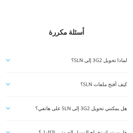
أسئلة مكررة
لماذا تحويل 3G2 إلى SLN؟
كيف أفتح ملفات SLN؟
هل يمكنني تحويل 3G2 إلى SLN على هاتفي؟
هل سيتم استخراج المسار الصوتي بالكامل؟