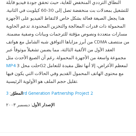
النطاق الترددي المنخفض للغاية، حيث تحقق جودة فيديو قابلة
للتشغيل بمعدلات بت منخفضة تصل إلى 30-60 كيلوبت في الثانية.
هذا يجعل الصيغة فعالة بشكل خاص لالتقاط الفيديو على الأجهزة
المحمولة ذات قدرات المعالجة والتخزين المحدودة. تدعم الحاوية
مسارات متعددة ونصوص مؤقتة للترجمات وبيانات وصفية مضمنة.
من أبرز مزاياها التوافق شبه الشامل مع هواتف CDMA من منتصف
العقد الأول من الألفية الثالثة، مما يضمن تشغيلاً موثوقاً عبر
مجموعة واسعة من الأجهزة المحمولة. رغم أن الصيغ الأحدث مثل
حلت محل 3G2 لمعظم الأغراض، إلا أنها تظل مفيدة للتعامل
MP4
مع محتوى الهاتف المحمول القديم وفي الحالات التي يكون فيها
تقليل حجم الملف هو الأولوية الرئيسية.
3rd Generation Partnership Project 2
المطوّر
:
الإصدار الأول
: ديسمبر ٢٠٠٣