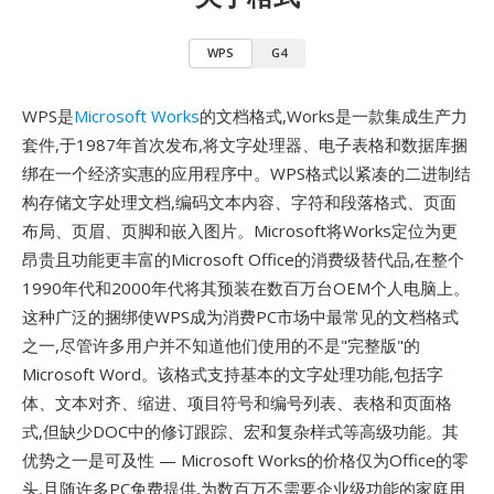
WPS
G4
WPS是
Microsoft Works
的文档格式,Works是一款集成生产力
套件,于1987年首次发布,将文字处理器、电子表格和数据库捆
绑在一个经济实惠的应用程序中。WPS格式以紧凑的二进制结
构存储文字处理文档,编码文本内容、字符和段落格式、页面
布局、页眉、页脚和嵌入图片。Microsoft将Works定位为更
昂贵且功能更丰富的Microsoft Office的消费级替代品,在整个
1990年代和2000年代将其预装在数百万台OEM个人电脑上。
这种广泛的捆绑使WPS成为消费PC市场中最常见的文档格式
之一,尽管许多用户并不知道他们使用的不是"完整版"的
Microsoft Word。该格式支持基本的文字处理功能,包括字
体、文本对齐、缩进、项目符号和编号列表、表格和页面格
式,但缺少DOC中的修订跟踪、宏和复杂样式等高级功能。其
优势之一是可及性 — Microsoft Works的价格仅为Office的零
头,且随许多PC免费提供,为数百万不需要企业级功能的家庭用