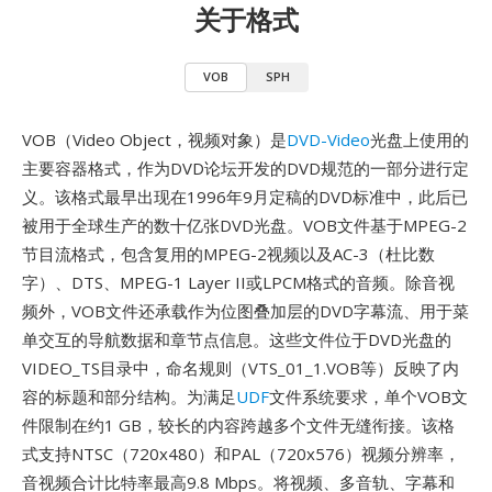
关于格式
VOB
SPH
VOB（Video Object，视频对象）是
DVD-Video
光盘上使用的
主要容器格式，作为DVD论坛开发的DVD规范的一部分进行定
义。该格式最早出现在1996年9月定稿的DVD标准中，此后已
被用于全球生产的数十亿张DVD光盘。VOB文件基于MPEG-2
节目流格式，包含复用的MPEG-2视频以及AC-3（杜比数
字）、DTS、MPEG-1 Layer II或LPCM格式的音频。除音视
频外，VOB文件还承载作为位图叠加层的DVD字幕流、用于菜
单交互的导航数据和章节点信息。这些文件位于DVD光盘的
VIDEO_TS目录中，命名规则（VTS_01_1.VOB等）反映了内
容的标题和部分结构。为满足
UDF
文件系统要求，单个VOB文
件限制在约1 GB，较长的内容跨越多个文件无缝衔接。该格
式支持NTSC（720x480）和PAL（720x576）视频分辨率，
音视频合计比特率最高9.8 Mbps。将视频、多音轨、字幕和