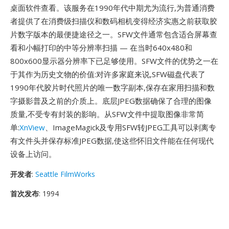
桌面软件查看。该服务在1990年代中期尤为流行,为普通消费
者提供了在消费级扫描仪和数码相机变得经济实惠之前获取胶
片数字版本的最便捷途径之一。SFW文件通常包含适合屏幕查
看和小幅打印的中等分辨率扫描 — 在当时640x480和
800x600显示器分辨率下已足够使用。SFW文件的优势之一在
于其作为历史文物的价值:对许多家庭来说,SFW磁盘代表了
1990年代胶片时代照片的唯一数字副本,保存在家用扫描和数
字摄影普及之前的介质上。底层JPEG数据确保了合理的图像
质量,不受专有封装的影响。从SFW文件中提取图像非常简
单:
XnView
、ImageMagick及专用SFW转JPEG工具可以剥离专
有文件头并保存标准JPEG数据,使这些怀旧文件能在任何现代
设备上访问。
开发者
:
Seattle FilmWorks
首次发布
: 1994