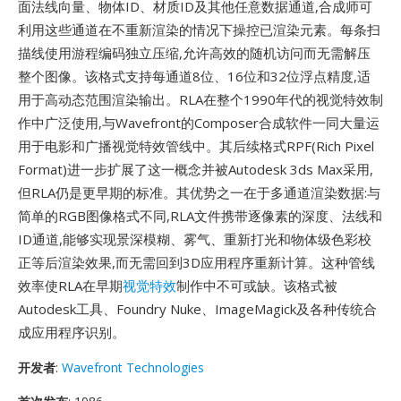
面法线向量、物体ID、材质ID及其他任意数据通道,合成师可
利用这些通道在不重新渲染的情况下操控已渲染元素。每条扫
描线使用游程编码独立压缩,允许高效的随机访问而无需解压
整个图像。该格式支持每通道8位、16位和32位浮点精度,适
用于高动态范围渲染输出。RLA在整个1990年代的视觉特效制
作中广泛使用,与Wavefront的Composer合成软件一同大量运
用于电影和广播视觉特效管线中。其后续格式RPF(Rich Pixel
Format)进一步扩展了这一概念并被Autodesk 3ds Max采用,
但RLA仍是更早期的标准。其优势之一在于多通道渲染数据:与
简单的RGB图像格式不同,RLA文件携带逐像素的深度、法线和
ID通道,能够实现景深模糊、雾气、重新打光和物体级色彩校
正等后渲染效果,而无需回到3D应用程序重新计算。这种管线
效率使RLA在早期
视觉特效
制作中不可或缺。该格式被
Autodesk工具、Foundry Nuke、ImageMagick及各种传统合
成应用程序识别。
开发者
:
Wavefront Technologies