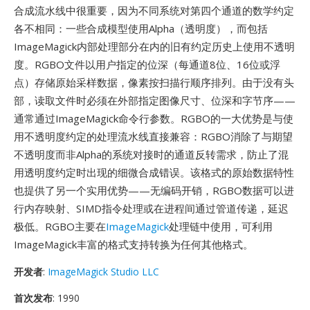
合成流水线中很重要，因为不同系统对第四个通道的数学约定
各不相同：一些合成模型使用Alpha（透明度），而包括
ImageMagick内部处理部分在内的旧有约定历史上使用不透明
度。RGBO文件以用户指定的位深（每通道8位、16位或浮
点）存储原始采样数据，像素按扫描行顺序排列。由于没有头
部，读取文件时必须在外部指定图像尺寸、位深和字节序——
通常通过ImageMagick命令行参数。RGBO的一大优势是与使
用不透明度约定的处理流水线直接兼容：RGBO消除了与期望
不透明度而非Alpha的系统对接时的通道反转需求，防止了混
用透明度约定时出现的细微合成错误。该格式的原始数据特性
也提供了另一个实用优势——无编码开销，RGBO数据可以进
行内存映射、SIMD指令处理或在进程间通过管道传递，延迟
极低。RGBO主要在
ImageMagick
处理链中使用，可利用
ImageMagick丰富的格式支持转换为任何其他格式。
开发者
:
ImageMagick Studio LLC
首次发布
: 1990