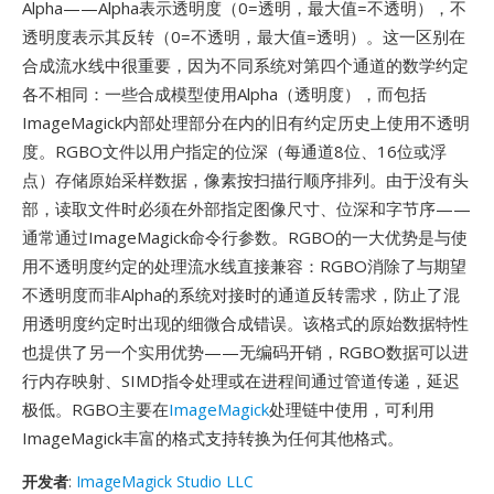
Alpha——Alpha表示透明度（0=透明，最大值=不透明），不
透明度表示其反转（0=不透明，最大值=透明）。这一区别在
合成流水线中很重要，因为不同系统对第四个通道的数学约定
各不相同：一些合成模型使用Alpha（透明度），而包括
ImageMagick内部处理部分在内的旧有约定历史上使用不透明
度。RGBO文件以用户指定的位深（每通道8位、16位或浮
点）存储原始采样数据，像素按扫描行顺序排列。由于没有头
部，读取文件时必须在外部指定图像尺寸、位深和字节序——
通常通过ImageMagick命令行参数。RGBO的一大优势是与使
用不透明度约定的处理流水线直接兼容：RGBO消除了与期望
不透明度而非Alpha的系统对接时的通道反转需求，防止了混
用透明度约定时出现的细微合成错误。该格式的原始数据特性
也提供了另一个实用优势——无编码开销，RGBO数据可以进
行内存映射、SIMD指令处理或在进程间通过管道传递，延迟
极低。RGBO主要在
ImageMagick
处理链中使用，可利用
ImageMagick丰富的格式支持转换为任何其他格式。
开发者
:
ImageMagick Studio LLC