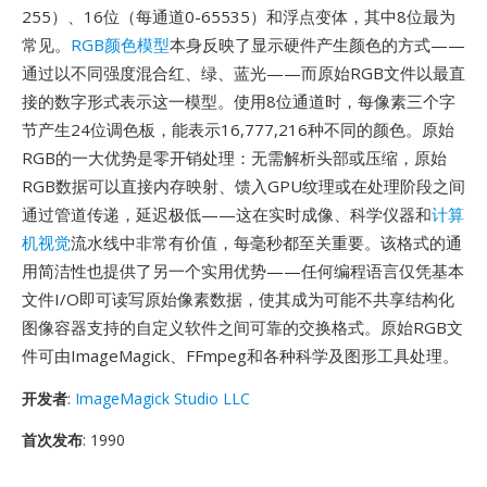
255）、16位（每通道0-65535）和浮点变体，其中8位最为
常见。
RGB颜色模型
本身反映了显示硬件产生颜色的方式——
通过以不同强度混合红、绿、蓝光——而原始RGB文件以最直
接的数字形式表示这一模型。使用8位通道时，每像素三个字
节产生24位调色板，能表示16,777,216种不同的颜色。原始
RGB的一大优势是零开销处理：无需解析头部或压缩，原始
RGB数据可以直接内存映射、馈入GPU纹理或在处理阶段之间
通过管道传递，延迟极低——这在实时成像、科学仪器和
计算
机视觉
流水线中非常有价值，每毫秒都至关重要。该格式的通
用简洁性也提供了另一个实用优势——任何编程语言仅凭基本
文件I/O即可读写原始像素数据，使其成为可能不共享结构化
图像容器支持的自定义软件之间可靠的交换格式。原始RGB文
件可由ImageMagick、FFmpeg和各种科学及图形工具处理。
开发者
:
ImageMagick Studio LLC
首次发布
: 1990