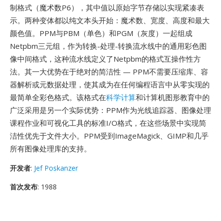
制格式（魔术数P6），其中值以原始字节存储以实现紧凑表
示。两种变体都以纯文本头开始：魔术数、宽度、高度和最大
颜色值。PPM与PBM（单色）和PGM（灰度）一起组成
Netpbm三元组，作为转换-处理-转换流水线中的通用彩色图
像中间格式，这种流水线定义了Netpbm的格式互操作性方
法。其一大优势在于绝对的简洁性 — PPM不需要压缩库、容
器解析或元数据处理，使其成为在任何编程语言中从零实现的
最简单全彩色格式。该格式在
科学计算
和计算机图形教育中的
广泛采用是另一个实际优势：PPM作为光线追踪器、图像处理
课程作业和可视化工具的标准I/O格式，在这些场景中实现简
洁性优先于文件大小。PPM受到ImageMagick、GIMP和几乎
所有图像处理库的支持。
开发者
:
Jef Poskanzer
首次发布
: 1988