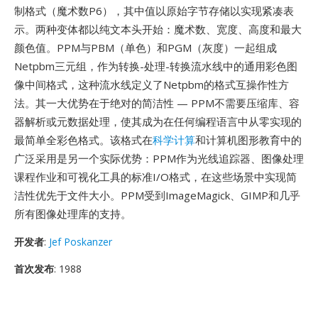
制格式（魔术数P6），其中值以原始字节存储以实现紧凑表
示。两种变体都以纯文本头开始：魔术数、宽度、高度和最大
颜色值。PPM与PBM（单色）和PGM（灰度）一起组成
Netpbm三元组，作为转换-处理-转换流水线中的通用彩色图
像中间格式，这种流水线定义了Netpbm的格式互操作性方
法。其一大优势在于绝对的简洁性 — PPM不需要压缩库、容
器解析或元数据处理，使其成为在任何编程语言中从零实现的
最简单全彩色格式。该格式在
科学计算
和计算机图形教育中的
广泛采用是另一个实际优势：PPM作为光线追踪器、图像处理
课程作业和可视化工具的标准I/O格式，在这些场景中实现简
洁性优先于文件大小。PPM受到ImageMagick、GIMP和几乎
所有图像处理库的支持。
开发者
:
Jef Poskanzer
首次发布
: 1988