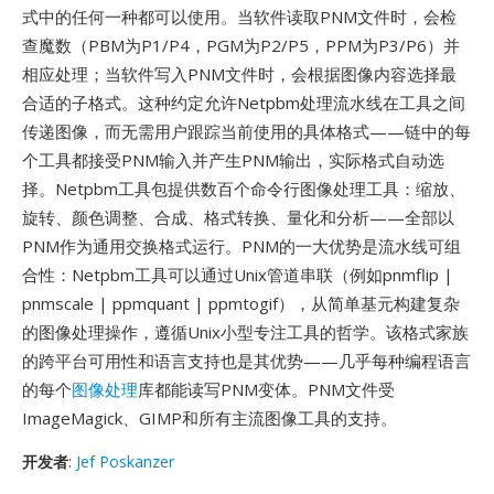
式中的任何一种都可以使用。当软件读取PNM文件时，会检
查魔数（PBM为P1/P4，PGM为P2/P5，PPM为P3/P6）并
相应处理；当软件写入PNM文件时，会根据图像内容选择最
合适的子格式。这种约定允许Netpbm处理流水线在工具之间
传递图像，而无需用户跟踪当前使用的具体格式——链中的每
个工具都接受PNM输入并产生PNM输出，实际格式自动选
择。Netpbm工具包提供数百个命令行图像处理工具：缩放、
旋转、颜色调整、合成、格式转换、量化和分析——全部以
PNM作为通用交换格式运行。PNM的一大优势是流水线可组
合性：Netpbm工具可以通过Unix管道串联（例如pnmflip |
pnmscale | ppmquant | ppmtogif），从简单基元构建复杂
的图像处理操作，遵循Unix小型专注工具的哲学。该格式家族
的跨平台可用性和语言支持也是其优势——几乎每种编程语言
的每个
图像处理
库都能读写PNM变体。PNM文件受
ImageMagick、GIMP和所有主流图像工具的支持。
开发者
:
Jef Poskanzer