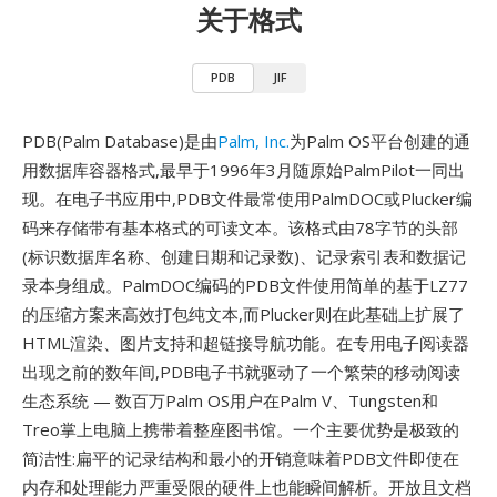
关于格式
PDB
JIF
PDB(Palm Database)是由
Palm, Inc.
为Palm OS平台创建的通
用数据库容器格式,最早于1996年3月随原始PalmPilot一同出
现。在电子书应用中,PDB文件最常使用PalmDOC或Plucker编
码来存储带有基本格式的可读文本。该格式由78字节的头部
(标识数据库名称、创建日期和记录数)、记录索引表和数据记
录本身组成。PalmDOC编码的PDB文件使用简单的基于LZ77
的压缩方案来高效打包纯文本,而Plucker则在此基础上扩展了
HTML渲染、图片支持和超链接导航功能。在专用电子阅读器
出现之前的数年间,PDB电子书就驱动了一个繁荣的移动阅读
生态系统 — 数百万Palm OS用户在Palm V、Tungsten和
Treo掌上电脑上携带着整座图书馆。一个主要优势是极致的
简洁性:扁平的记录结构和最小的开销意味着PDB文件即使在
内存和处理能力严重受限的硬件上也能瞬间解析。开放且文档