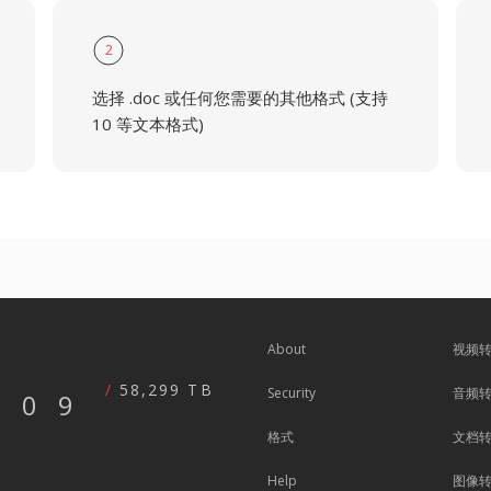
2
选择 .doc 或任何您需要的其他格式 (支持
10 等文本格式)
About
视频
58,299 TB
Security
音频
609
格式
文档
Help
图像