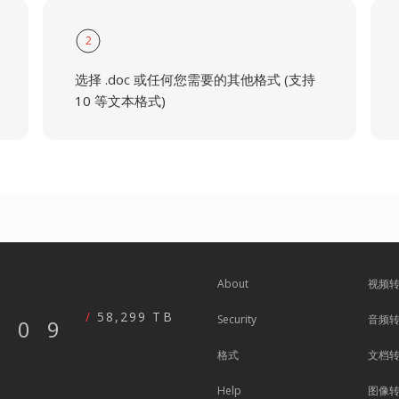
2
选择 .doc 或任何您需要的其他格式 (支持
10 等文本格式)
About
视频
58,299 TB
Security
音频
609
格式
文档
Help
图像