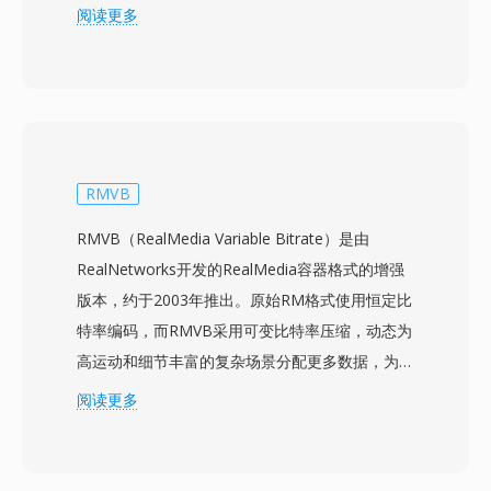
描述性元数据。该格式支持广泛的专业编解码器，
阅读更多
包括MPEG-2、AVC-Intra、DNxHD、DNxHR、
ProRes和JPEG 2000，使其适用于从代理编辑到
母版级归档的各种质量层级。丰富的元数据框架是
MXF的核心特征之一，在结构化的键-长度-值
（KLV）编码方案中承载时间码、片段名称、描述
性标记、源引用和技术参数等制作信息。这些元数
RMVB
据随内容在制作链中传递，降低了文件在采集、编
RMVB（RealMedia Variable Bitrate）是由
辑、图形、播出和归档系统之间移动时的信息丢失
RealNetworks开发的RealMedia容器格式的增强
风险。MXF文件使用操作模式系统定义不同的复
版本，约于2003年推出。原始RM格式使用恒定比
杂度级别，从简单的单项目包（OP1a）到复杂的
特率编码，而RMVB采用可变比特率压缩，动态为
多项目播放列表。主要广播设备制造商和基于文件
高运动和细节丰富的复杂场景分配更多数据，为静
的工作流系统普遍支持MXF，它也作为广播中使
态镜头或渐变过渡等简单片段分配更少比特。这种
阅读更多
用的AS-02和AS-11等标准的交换格式。
方式在同等平均文件大小下比恒定比特率前身提供
了显著更优的视觉质量。RMVB在2000年代中期
在东亚和东南亚市场获得了特别的流行，成为在带