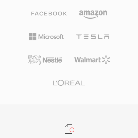
宽有限但观众仍要求合理画质的地区分发完整电影
和电视内容的广泛使用格式。该格式通常使用
RealVideo 9或RealVideo 10编解码器，其压缩方
法与H.264的技术路线相近。RMVB文件支持嵌入
式字幕流和多音频轨道，使其在多语言内容分发中
颇为实用。该容器保留了RealMedia对流媒体友好
的架构，同时提供了可变比特率编码带来的质量改
进。虽然RMVB在大多数用途上已被搭配H.264的
MP4等现代格式所取代，但它在亚洲市场仍拥有
用户群体，在2000年代中期的在线媒体存档和个
人视频收藏中仍可见到。