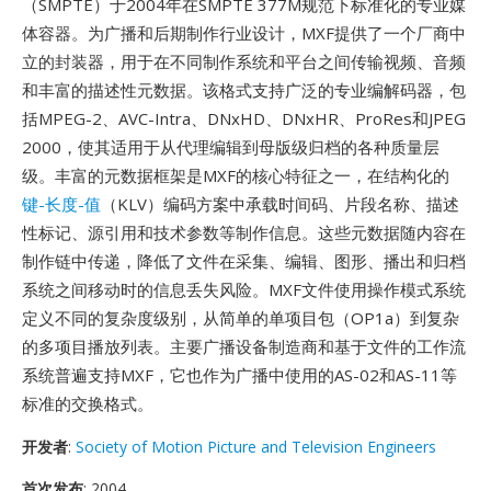
（SMPTE）于2004年在SMPTE 377M规范下标准化的专业媒
体容器。为广播和后期制作行业设计，MXF提供了一个厂商中
立的封装器，用于在不同制作系统和平台之间传输视频、音频
和丰富的描述性元数据。该格式支持广泛的专业编解码器，包
括MPEG-2、AVC-Intra、DNxHD、DNxHR、ProRes和JPEG
2000，使其适用于从代理编辑到母版级归档的各种质量层
级。丰富的元数据框架是MXF的核心特征之一，在结构化的
键-长度-值
（KLV）编码方案中承载时间码、片段名称、描述
性标记、源引用和技术参数等制作信息。这些元数据随内容在
制作链中传递，降低了文件在采集、编辑、图形、播出和归档
系统之间移动时的信息丢失风险。MXF文件使用操作模式系统
定义不同的复杂度级别，从简单的单项目包（OP1a）到复杂
的多项目播放列表。主要广播设备制造商和基于文件的工作流
系统普遍支持MXF，它也作为广播中使用的AS-02和AS-11等
标准的交换格式。
开发者
:
Society of Motion Picture and Television Engineers
首次发布
: 2004