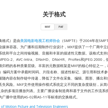
关于格式
MXF
PAF
交换格式）是由
美国电影电视工程师协会
（SMPTE）于2004年在SMPT
业媒体容器。为广播和后期制作行业设计，MXF提供了一个厂商中立
系统和平台之间传输视频、音频和丰富的描述性元数据。该格式支持
EG-2、AVC-Intra、DNxHD、DNxHR、ProRes和JPEG 200
级归档的各种质量层级。丰富的元数据框架是MXF的核心特征之一，
V）编码方案中承载时间码、片段名称、描述性标记、源引用和技术
据随内容在制作链中传递，降低了文件在采集、编辑、图形、播出和
丢失风险。MXF文件使用操作模式系统定义不同的复杂度级别，从简
到复杂的多项目播放列表。主要广播设备制造商和基于文件的工作流系
为广播中使用的AS-02和AS-11等标准的交换格式。
 of Motion Picture and Television Engineers