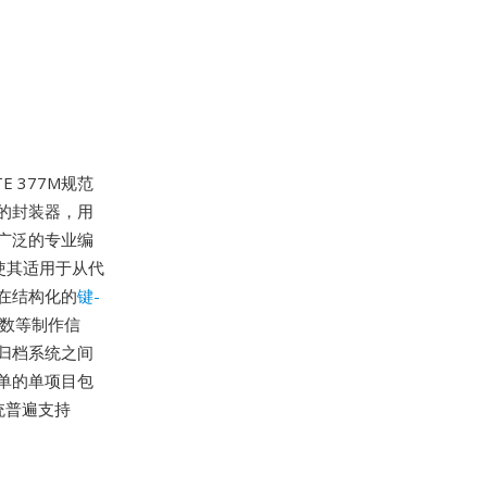
E 377M规范
的封装器，用
广泛的专业编
0，使其适用于从代
在结构化的
键-
参数等制作信
归档系统之间
单的单项目包
统普遍支持