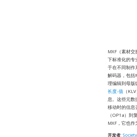
MXF（素材
下标准化的专
于在不同制作
解码器，包括MP
理编辑到母版
长度-值
（KL
息。这些元数
移动时的信息
（OP1a）
MXF，它也作
开发者
:
Society