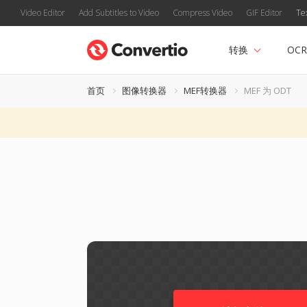
Video Editor
Add Subtitles to Video
Compress Video
GIF Editor
Te
转换
OCR
首页
图像转换器
MEF转换器
MEF 为 ODT