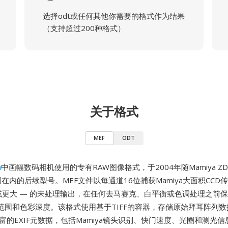
选择odt或任何其他你需要的格式作为结果
（支持超过200种格式）
关于格式
MEF
ODT
a
中画幅数码相机使用的专有RAW图像格式，于2004年随Mamiya 
在内的后续型号。MEF文件以每通道16位捕获Mamiya大面积CCD传
mm或更大 — 的未处理输出，在任何去马赛克、白平衡或色调处理之前
范围和色彩深度。该格式使用基于TIFF的容器，存储原始拜耳阵列
丰富的EXIF元数据，包括Mamiya镜头识别、快门速度、光圈和测光信