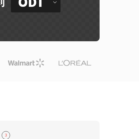
ODT
到
3