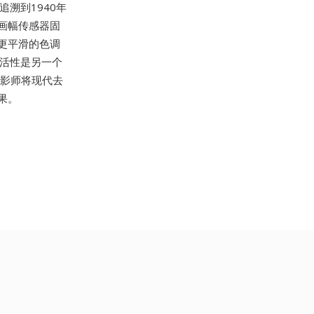
有可追溯到1940年
画幅传感器固
更平滑的色调
灵活性是另一个
许摄影师将现代去
果。