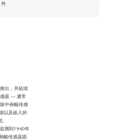
件
ZD推出，并延续
感器 — 通常
保留中画幅传感
数据以及嵌入的
息。
有可追溯到1940年
画幅传感器固