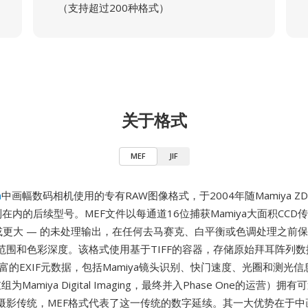
（支持超过200种格式）
关于格式
MEF
JIF
a
中画幅数码相机使用的专有RAW图像格式，于2004年随Mamiya 
在内的后续型号。MEF文件以每通道16位捕获Mamiya大面积CCD传
mm或更大 — 的未处理输出，在任何去马赛克、白平衡或色调处理之前
范围和色彩深度。该格式使用基于TIFF的容器，存储原始拜耳阵列
丰富的EXIF元数据，包括Mamiya镜头识别、快门速度、光圈和测光信
组为Mamiya Digital Imaging，最终并入Phase One的运营）拥
摄影传统，MEF格式代表了这一传统的数字延续。其一大优势在于中