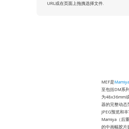
URL或在页面上拖拽选择文件.
MEF是
Mamiy
至包括DM系列
为48x36
器的完整动态
JPEG预览和
Mamiya（后重
的中画幅胶片