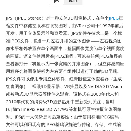
JPS
RGBA
JPS（JPEG Stereo）是一种立体3D图像格式，在单个
JPEG
压
缩文件中存储左眼和右眼视图对，由VRex公司于1997年前后
开发，用于立体显示器和查看器。JPS文件在技术上是一个标
准JPEG文件，包含一对左右并排的立体图像——左右视角图
像水平相邻放置在单个画面中，整幅图像宽度为单个视图宽度
的两倍。该文件使用标准JPEG压缩，可以被任何JPEG兼容的
查看器打开（将显示为一张宽幅的并排图像），但立体感知应
用程序会将图像解析为左右两个组件以进行正确的3D呈现。
JPS文件可以使用专用立体软件、红青眼镜立体查看器（生成
红青图像）、裸眼3D显示器、VR头显以及NVIDIA 3D Vision
或被动式3D显示器等硬件来观看。该格式在2000年代末和
2010年代初的消费级3D摄影热潮中重新受到关注，当时
Fujifilm FinePix Real 3D W1/W3等相机可原生拍摄立体图像
对。JPS的一大优势是向后兼容性：由于使用标准JPEG编码，
文件可以利用现有的JPEG基础设施进行传输、存储、生成缩