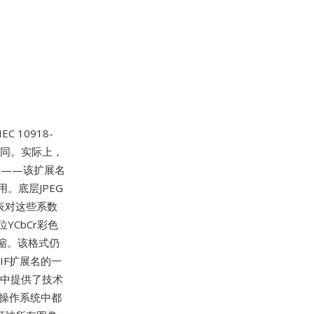
 10918-
不同。实际上，
相同——该扩展名
。底层JPEG
表对这些系数
YCbCr彩色
缩。该格式仍
IF扩展名的一
景中提供了技术
和操作系统中都