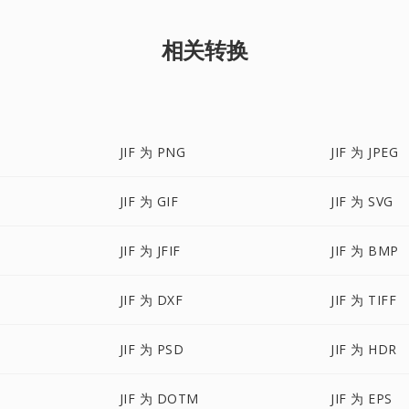
相关转换
JIF 为 PNG
JIF 为 JPEG
JIF 为 GIF
JIF 为 SVG
JIF 为 JFIF
JIF 为 BMP
JIF 为 DXF
JIF 为 TIFF
JIF 为 PSD
JIF 为 HDR
JIF 为 DOTM
JIF 为 EPS