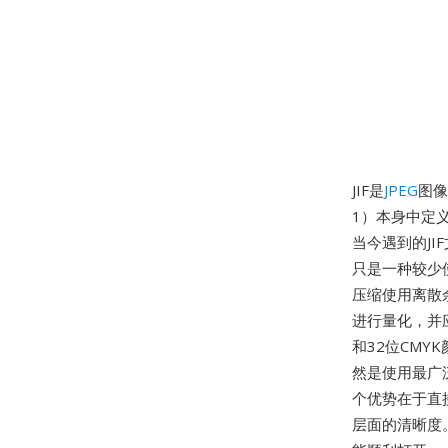
JIF是
JPEG
图像
1）本身中定
当今遇到的JI
只是一种较少
压缩使用离散
进行量化，并应
和32位CM
然是使用最广
个优势在于直
层面的清晰度