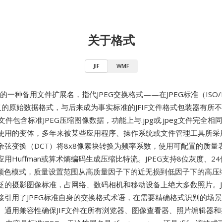
关于格式
JIF
WMF
的一种备用文件扩展名，指代JPEG交换格式——在JPEG标准（ISO/IEC
义的原始数据格式，与后来成为事实标准的JFIF文件格式包装器有所
F文件包含标准JPEG压缩图像数据，功能上与.jpg或.jpeg文件完全
使用的变体，多年来被某些应用程序、操作系统或文件管理工具所采用
余弦变换（DCT）将8x8像素块转换为频率系数，使用可配置的质量
用Huffman或算术熵编码生成压缩比特流。JPEG支持8位灰度、24位
YK颜色模式，质量设置范围从高质量因子下的近无损到低因子下的高压
泛的摄影图像标准，占网络、数码相机和移动设备上绝大多数照片。J
接引用了JPEG标准自身的交换格式术语，在需要精确格式识别的场
。通用兼容性确保JIF文件在所有浏览器、图像查看器、照片编辑器