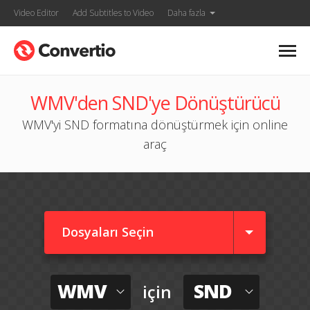
Video Editor
Add Subtitles to Video
Daha fazla
WMV'den SND'ye Dönüştürücü
WMV'yi SND formatına dönüştürmek için online
araç
Dosyaları Seçin
WMV
SND
için