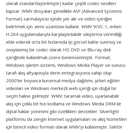
olarak standartlaştırılmıştır) kadar çeşitli codec nesilleri
kapsar. WMV dosyaları genellikle ASF (Advanced Systems
Format) sarmalayıcısı içinde yer alır ve video içeriğini
belirtmek için .wmv uzantısını kullanır. WMV 9/VC-1, erken
H.264 uygulamalarıyla karşılaştırılabilir sıkıştırma verimliliği
elde ederek orta bit hızlarında i̇yi görsel kalite sunmuş ve
onaylanmış bir codec olarak HD DVD ve Blu-ray disk
içeriğinde kullanılmak üzere benimsenmiştir. Format;
Windows işletim sistemi, Windows Media Player ve sunucu
tarafı akış altyapısıyla derin entegrasyona sahip olup
2000'ler boyunca kurumsal medya dağıtımı, şirket eğitim
videoları ve Windows merkezli web içeriği için doğal bir
seçim haline gelmiştir. WMV; taramalı video, uyarlanabilir
akış için çoklu bit hızı kodlama ve Windows Media DRM ile
dijital haklar yönetimi gibi özellikleri destekler. Silverlight
platformu da zengin i̇nternet uygulamaları ve akış hizmetleri
için birincil video formatı olarak WMV'yı kullanmıştır. Sektör