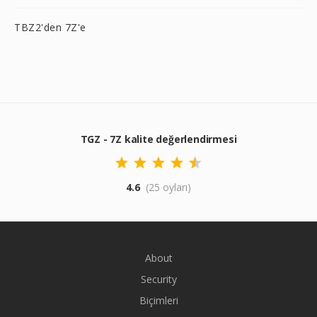
TBZ2'den 7Z'e
TGZ - 7Z kalite değerlendirmesi
4.6
(25 oyları)
About
Security
Biçimleri