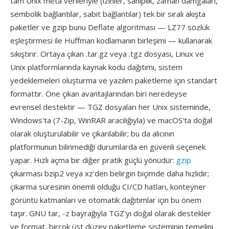
tam Unix meta verileriyle (izinler, sahiplik, zaman damgaları,
sembolik bağlantılar, sabit bağlantılar) tek bir sıralı akışta
paketler ve gzip bunu Deflate algoritması — LZ77 sözlük
eşleştirmesi ile Huffman kodlamanın birleşimi — kullanarak
sıkıştırır. Ortaya çıkan .tar.gz veya .tgz dosyası, Linux ve
Unix platformlarında kaynak kodu dağıtımı, sistem
yedeklemeleri oluşturma ve yazılım paketleme için standart
formattır. Öne çıkan avantajlarından biri neredeyse
evrensel destektir — TGZ dosyaları her Unix sisteminde,
Windows'ta (7-Zip, WinRAR aracılığıyla) ve macOS'ta doğal
olarak oluşturulabilir ve çıkarılabilir; bu da alıcının
platformunun bilinmediği durumlarda en güvenli seçenek
yapar. Hızlı açma bir diğer pratik güçlü yönüdür:
gzip
çıkarması bzip2 veya xz'den belirgin biçimde daha hızlıdır;
çıkarma süresinin önemli olduğu CI/CD hatları, konteyner
görüntü katmanları ve otomatik dağıtımlar için bu önem
taşır. GNU tar, -z bayrağıyla TGZ'yı doğal olarak destekler
ve format, birçok üst düzey paketleme sisteminin temelini